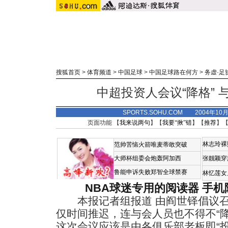
搜狐首页
>
体育频道
>
中国足球
>
中国足球路在何方
>
务虚·足
中超投资人会议“降格”
SPORTS.SOHU.COM 2004年10
页面功能 【
我来说两句
】【
我要“揪”错
】【
推荐
】
林志玲裸
范帅苦恼火箭唯麦蒂敢突破
大师杯组委会炮轰阿加西
张靓颖穿
鲁能申诉失败郑智全球禁赛
林忆莲女
NBA球迷专用的阅读器
手机
本报记者组报道 由阎世铎倡议召
仅时间推迟，连与会人员也不得不“
这次会议应该是由各俱乐部老板即“