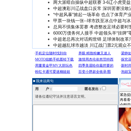
两大派暗自操纵中超联赛 3-6辽小虎受
中超澳彩川辽战盘口反常 深圳罢赛没敢
“中超风暴”掀起一场革命 也点了体育产
甲票一块钱一张--球市跌至冰点中超与
总局不惧集体罢赛 考虑整改足球必要时
6000万债务何人接手 中超领头羊“挂牌”
中超老总再次对话阎世铎 足球体制改革
中超越乱球市越淡 川辽战门票2元观众不过
■ 我来说两句
用 户：
匿名发出：
请各位遵纪守法并注意语言文明。