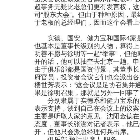
超事务无疑比老总们更有发言权，这
司“股东大会”。但由于种种原因，
于老板的总经理们，因而这个会看上
实德、国安、健力宝和国际4家是
也基本是董事长级别的人物，算得上
明善不愿与徐明等一起“举事”，但他
开的话，他可以抽空去北京一趟。申
由于俱乐部都是国资背景，其董事长
府官员，投资者会议它们也会派出各
楼世芳表示：“这会议是足协召集并
果是徐明召集，那就是另外一回事了
分别隶属于实德系和健力宝系的
表示支持，谈到自己在会议上的议案
主要是听取大家的意见。
沈阳金德
在
态度，董事长张澎对记者表示，他已
开，但他只会派总经理何兵出席。
俱乐部 预计出席人 职务