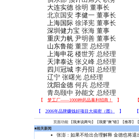
大连实德
徐明 董事长
北京国安
李健
一 董事长
上海国际
徐泽宪 董事长
深圳健力宝
张海 董事
重庆力帆
尹明善 董事长
山东鲁能
董罡 总经理
上海申花
楼世芳 总经理
天津泰达
张义峰 总经理
四川冠城
李丹阳 总经理
辽宁 张曙光 总经理
沈阳金德
何兵 总经理
青岛颐中 孙能文 总经理
页面功能 【
我来说两句
】【
我要“揪”错
】【
推荐
】
■
相关新闻
张澎：如果不给出合理解释 金德也将退