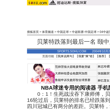
搜狐首页
>
体育频道
>
中国足球
>
中超联赛-中国足球
>
04中超
贝莱特跌落到最后一名 颐
SPORTS.SOHU.COM 2004年10月
页面功能 【
我来说两句
】【
我要“揪”错
】【
推荐
】
林志玲裸
范帅苦恼火箭唯麦蒂敢突破
大师杯组委会炮轰阿加西
张靓颖穿
鲁能申诉失败郑智全球禁赛
林忆莲女
NBA球迷专用的阅读器
手机
0：1！生死战没吞下康师傅，贝
16轮过后，贝莱特的排名已经跌落
四川冠城已有两分的差距。贝莱特，