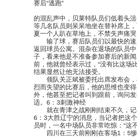
赛后“逃跑”
的混乱声中，贝莱特队员们低着头沮
等几名队员则呆呆地坐在替补席上，
夏一个人趴在草地上，不禁失声痛哭
输了球，赛后队员们以最快的速
返回球员公寓。混杂在退场的队员中
子，看来他是不准备参加赛后的新闻
前，他就曾经表示过，“没有比这场
结果显然让他无法接受。
领队关正斌被委托出席发布会，
烈而失望的比赛后，他的思维也变得
外，他甚至把记者叫到跟前，询问发
适。6：3刺激神经
就在青津之战刚刚结束不久，记
6：3大胜辽宁的消息，当记者把这
员时，一名中场队员非常吃惊：“这
四川在三天前刚刚在客场1：5惨