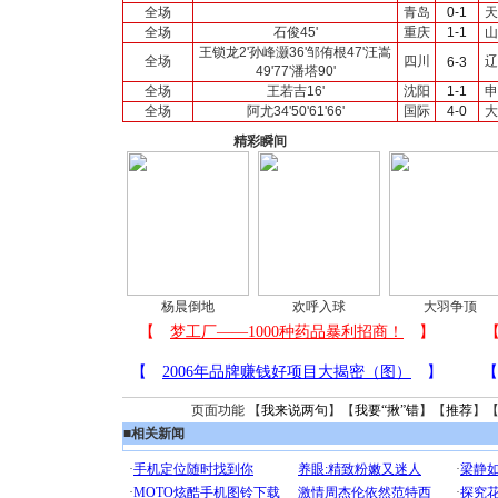
全场
青岛
0-1
天
全场
石俊45'
重庆
1-1
山
王锁龙2'孙峰灏36'邹侑根47'汪嵩
全场
四川
辽
6-3
49'77'潘塔90'
全场
王若吉16'
沈阳
1-1
申
全场
阿尤34'50'61'66'
国际
4-0
大
精彩瞬间
杨晨倒地
欢呼入球
大羽争顶
页面功能 【
我来说两句
】【
我要“揪”错
】【
推荐
】
■
相关新闻