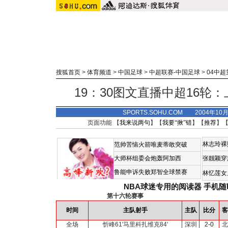
搜狐首页
>
体育频道
>
中国足球
>
中超联赛-中国足球
>
04中超
19：30图文直播中超16轮
SPORTS.SOHU.COM 2004年10
页面功能 【
我来说两句
】【
我要“揪”错
】【
推荐
】
林志玲裸
范帅苦恼火箭唯麦蒂敢突破
大师杯组委会炮轰阿加西
张靓颖穿
鲁能申诉失败郑智全球禁赛
林忆莲女
NBA球迷专用的阅读器
手机随
第十六轮赛事
时间
主队射手
主队
比分
客
全场
忻峰61'马里科扎维克84'
深圳
2-0
北