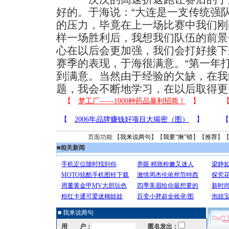
好的。于海说：“大连是一支传统强
的压力，毕竟在上一场比赛中我们刚
样一场胜利后，我想我们队伍的前景
心在以后会更加强，我们会打好接下
赛季的表现，于海很满意。“第一年
到满意。当然由于经验的欠缺，在我
题，我会不断地学习，在以后取得更
页面功能 【
我来说两句
】【
我要“揪”错
】【
推荐
】
■
相关新闻
■ 我来说两句
用 户：
匿名发出：