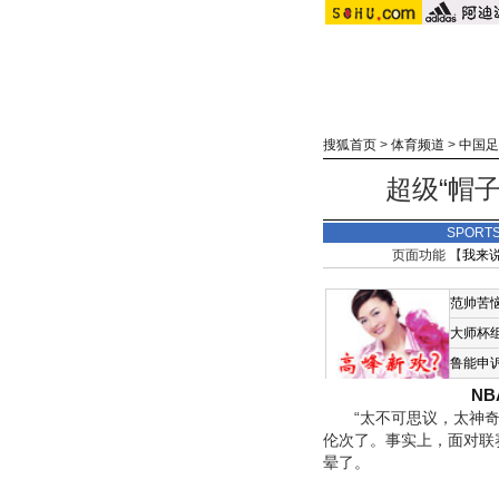
搜狐首页
>
体育频道
>
中国足
超级“帽
SPORT
页面功能 【
我来
范帅苦
大师杯
鲁能申
N
“太不可思议，太神奇了
伦次了。事实上，面对联
晕了。