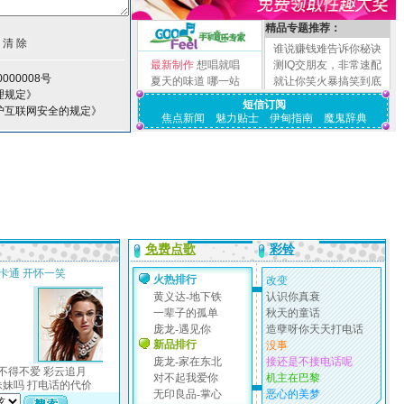
精品专题推荐：
谁说赚钱难告诉你秘诀
最新制作
想唱就唱
测IQ交朋友，非常速配
000008号
夏天的味道
哪一站
就让你笑火暴搞笑到底
理规定》
短信订阅
护互联网安全的规定》
焦点新闻
魅力贴士
伊甸指南
魔鬼辞典