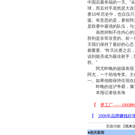
中国后最幸福的一天。”
球，而且对手居然是大连
赛10年历史中，也仅仅
援。有意思的是，赛前阿
是联赛中最强的队伍，与
虽然抑制不住内心的激
胜利是非常珍贵的。前一
天我们保持了最好的心态
都重要。”昨天比赛之后
说到能否成为最佳射手，
胜。”
阿尤昨晚的超级表现，
阿尤，一个劲地夸奖。主
一。如果他能保持住现在
昨晚的连沪争霸，属于
本报记者徐东海
页面功能 【
我来
■
相关新闻