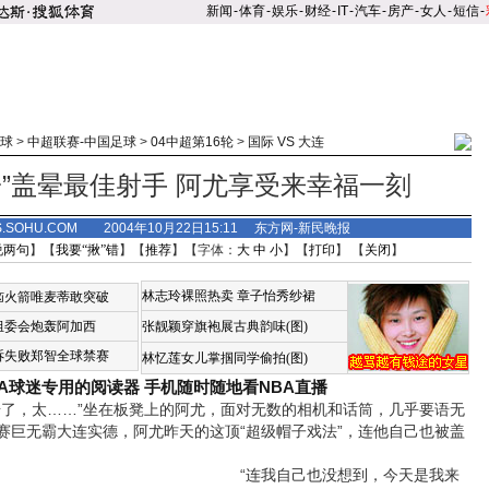
新闻
-
体育
-
娱乐
-
财经
-
IT
-
汽车
-
房产
-
女人
-
短信
-
球
>
中超联赛-中国足球
>
04中超第16轮
>
国际 VS 大连
子”盖晕最佳射手 阿尤享受来幸福一刻
S.SOHU.COM 2004年10月22日15:11 东方网-新民晚报
说两句
】【
我要“揪”错
】【
推荐
】【字体：
大
中
小
】【
打印
】 【
关闭
】
林志玲裸照热卖
章子怡秀纱裙
恼火箭唯麦蒂敢突破
组委会炮轰阿加西
张靓颖穿旗袍展古典韵味(图)
诉失败郑智全球禁赛
林忆莲女儿掌掴同学偷拍(图)
BA球迷专用的阅读器
手机随时随地看NBA直播
，太……”坐在板凳上的阿尤，面对无数的相机和话筒，几乎要语无
赛巨无霸大连实德，阿尤昨天的这顶“超级帽子戏法”，连他自己也被盖
“连我自己也没想到，今天是我来