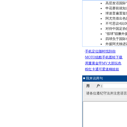
高层发话国际“
申花赛前就知
球迷普遍置疑
阿尤凭借出色
不可思议4比0
对待中国足协
“假球”猖獗外
四球负于国际有
外援阿尤独进
■ 我来说两句
用 户：
请各位遵纪守法并注意语言