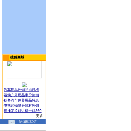
搜狐商城
·
汽车用品热销品排行榜
·
运动户外用品半价热销
·
秋冬汽车保养用品特惠
·
电视购物健身器材热销
·
摩托罗拉对讲机一对360
更多...
-- 给编辑写信