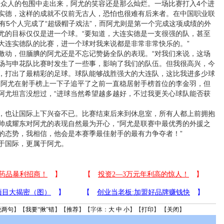
从众人的包围中走出来，阿尤的笑容还是那么灿烂。一场比赛打入4个进
实德，这样的成就不仅前无古人，恐怕也很难有后来者。在中国职业联
只有5个人完成了“超级帽子戏法”，而阿尤则是第一个完成这项成绩的外
尤的目标仅仅是进一个球。“要知道，大连实德是一支很强的队，甚至
大连实德队的比赛，进一个球对我来说都是非常非常快乐的。”
动，但腼腆的阿尤还是不忘记赞扬全队的表现。“对我们来说，这场
场与申花队比赛时发生了一些事，影响了我们的队伍。但我很高兴，今
，打出了最精彩的足球。球队能够战胜强大的大连队，这比我进多少球
，阿尤在射手榜上一下子追平了之前一直稳居射手榜首位的李金羽，但
阿尤坦言没想过，“进球当然希望越多越好，不过我更关心球队能否获
也让国际上下兴奋不已。比赛结束后来到休息室，所有人都上前拥抱
帅成耀东对阿尤的表现自然最为开心，“阿尤是联赛中最优秀的外援之
的态势，我相信，他会是本赛季最佳射手的最有力争夺者！”
国际，更属于阿尤。
说两句
】【
我要“揪”错
】【
推荐
】【字体：
大
中
小
】【
打印
】 【
关闭
】