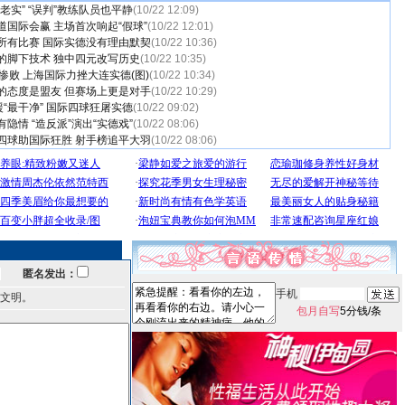
老实” “误判”教练队员也平静
(10/22 12:09)
道国际会赢 主场首次响起“假球”
(10/22 12:01)
所有比赛 国际实德没有理由默契
(10/22 10:36)
的脚下技术 独中四元改写历史
(10/22 10:35)
惨败 上海国际力挫大连实德(图)
(10/22 10:34)
的态度是盟友 但赛场上更是对手
(10/22 10:29)
援“最干净” 国际四球狂屠实德
(10/22 09:02)
隐情 “造反派”演出“实德戏”
(10/22 08:06)
四球助国际狂胜 射手榜追平大羽
(10/22 08:06)
匿名发出：
手机
文明。
包月自写
5分钱/条