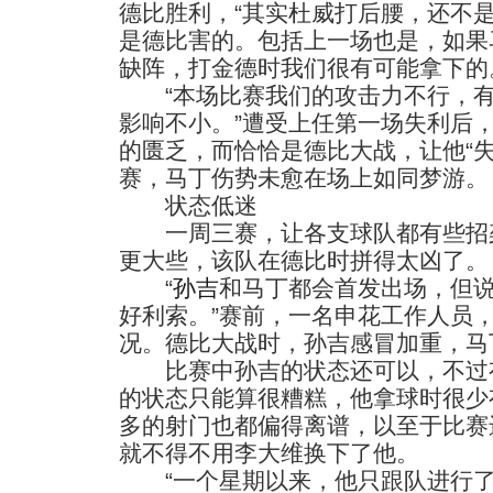
德比胜利，“其实杜威打后腰，还不
是德比害的。包括上一场也是，如果
缺阵，打金德时我们很有可能拿下的
“本场比赛我们的攻击力不行，有
影响不小。”遭受上任第一场失利后
的匮乏，而恰恰是德比大战，让他“
赛，马丁伤势未愈在场上如同梦游。
状态低迷
一周三赛，让各支球队都有些招架
更大些，该队在德比时拼得太凶了。
“
孙吉
和马丁都会首发出场，但
好利索。”赛前，一名申花工作人员
况。德比大战时，孙吉感冒加重，马
比赛中孙吉的状态还可以，不过有
的状态只能算很糟糕，他拿球时很少
多的射门也都偏得离谱，以至于比赛
就不得不用李大维换下了他。
“一个星期以来，他只跟队进行了