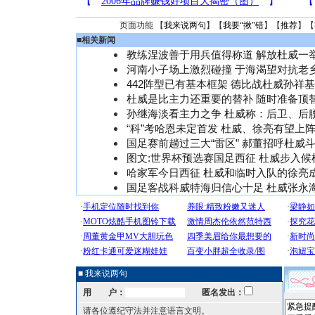
页面功能 【
我来说两句
】【
我要“揪”错
】【
推荐
】【
■
相关新闻
教练涅波善于用兵值得称道 解放杜威一
河南小子场上激烈碰撞 于海渴望对抗老
442阵型已有基本框架 德比战杜威孙祥
杜威是比主力还重要的替补 随时准备顶
孙继海淡看主力之争 杜威称：后卫、后
“科”考哈恩未定首发 杜威、徐亮有望上
国足赛前趟过三大“雷区” 郝董招呼杜威
图文:世界杯预选赛国足西征 杜威步入候
哈家军今日西征 杜威和临时入队的徐亮
国足客战科威特海归信心十足 杜威张永
■ 我来说两句
用 户：
匿名发出：
请各位遵纪守法并注意语言文明。