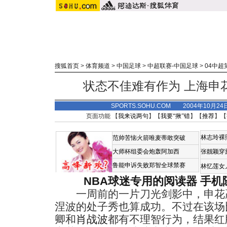
搜狐首页
>
体育频道
>
中国足球
>
中超联赛-中国足球
>
04中超
状态不佳难有作为 上海申花
SPORTS.SOHU.COM 2004年10月2
页面功能 【
我来说两句
】【
我要“揪”错
】【
推荐
】【
林志玲裸
范帅苦恼火箭唯麦蒂敢突破
大师杯组委会炮轰阿加西
张靓颖穿
鲁能申诉失败郑智全球禁赛
林忆莲女
NBA球迷专用的阅读器
手机
一周前的一片刀光剑影中，申花赢
涅波的处子秀也算成功。不过在该场
卿和
肖战波
都有不理智行为，结果红