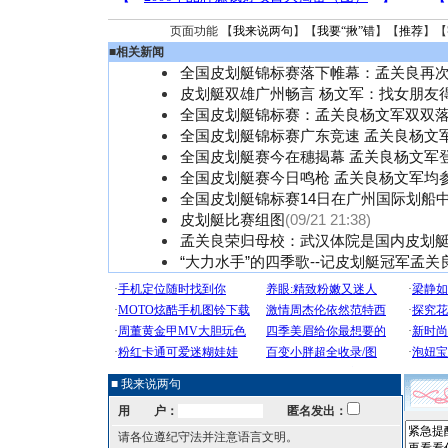
页面功能 【
我来说两句
】【
我要“揪”错
】【
推荐
】【
■
相关新闻
全国皮划艇锦标赛落下帷幕：孟关良再
皮划艇双雄广州畅言 杨文军：找女朋友
全国皮划艇锦标赛：孟关良杨文军双双
全国皮划艇锦标赛广东竞速 孟关良杨文
全国皮划艇赛今在穗揭幕 孟关良杨文军
全国皮划艇赛今日鸣枪 孟关良杨文军均
全国皮划艇锦标赛14日在广州国际划船
皮划艇比赛组图
(09/21 21:38)
孟关良荣归母校：武汉体院是国内皮划
“大力水手”的四季歌--记皮划艇冠军孟关
■ 我来说两句
用 户：
匿名发出：
请各位遵纪守法并注意语言文明。