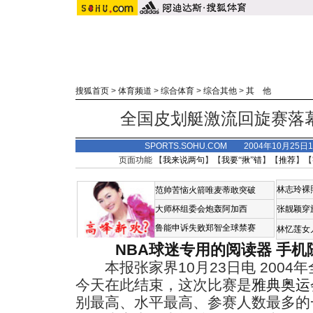
搜狐首页
>
体育频道
>
综合体育
>
综合其他
>
其 他
全国皮划艇激流回旋赛落
SPORTS.SOHU.COM 2004年10月25
页面功能 【
我来说两句
】【
我要“揪”错
】【
推荐
】【
林志玲裸
范帅苦恼火箭唯麦蒂敢突破
大师杯组委会炮轰阿加西
张靓颖穿
鲁能申诉失败郑智全球禁赛
林忆莲女
NBA球迷专用的阅读器
手机
本报张家界10月23日电 2004
今天在此结束，这次比赛是
雅典奥运
别最高、水平最高、参赛人数最多的