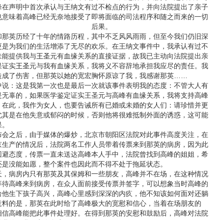
峰在声明中首次承认与王纳文有过不检点的行为，并向法院提出了亲子
也意味着高峰已经无奈地接受了即将面临的司法程序和随之而来的一
切
后果。
英历经了十年的情路历程，其中不乏风风雨雨，但至今我们仍旧深
更是为我们的生活增添了无尽的欢乐。在王纳文事件中，我承认有过不
未能提供我与
王圣
元有血缘关系的直接证据，故我已主动向法院提出亲
果证实
王圣
元与我有血缘关系，我将义不容辞地承担我应尽的责任。我
造成了伤害，但那英以她的宽宏胸怀原谅了我，我感谢那英……
：这是我第一次也是最后一次就该事件表明我的态度：不管大人有
是无辜的，如果医学鉴定证实王圣元与高峰有血缘关系，我将支持高峰
。在此，我作为女人，也要告诫所有已婚或未婚的女人们：请珍惜并更
尤其是在他失意或郁闷的时候，否则他将很难抵制外面的诱惑，这可能
果。
之后，由于媒体的爆炒，北京市朝阳区法院对此事件高度关注，在
京生产的情况后，法院两名工作人员带着传票来到那英的病房，因为此
回避态度，传票一直未送达高峰本人手中，法院曾找到高峰的姐姐，希
还是没能如愿，整个案件也因此而不得不处于拖延状态。
病房内只有那英及其保姆和一些朋友，高峰并不在场，在这种情况
等待高峰来到病房，在众人面前接受传票并签字，可以想象当时高峰的
给他生下孩子高兴，高峰心里感到深深的内疚，他不知该如何面对还躺
意料的是，那英在此时给了高峰极大的宽慰和信心，当着在场朋友的
相信高峰能把此事件处理好。在得到那英的安慰和鼓励后，高峰对法院