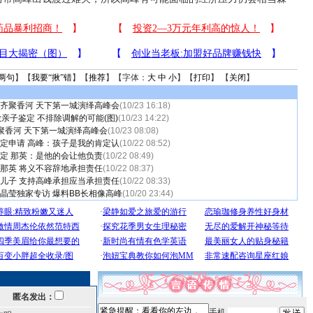
两句
】【
我要“揪”错
】【
推荐
】【字体：
大
中
小
】【
打印
】 【
关闭
】
齐聚香河 天下第一城演绎高峰会
(10/23 16:18)
亲子鉴定 不排除调解的可能(图)
(10/23 14:22)
聚香河 天下第一城演绎高峰会
(10/23 08:08)
定申请 高峰：孩子是我的肯定认
(10/22 08:52)
定 那英：是他的会让他负责
(10/22 08:49)
那英 将义不容辞地承担责任
(10/22 08:37)
儿子 支持高峰承担应当承担责任
(10/22 08:33)
晶莹独家专访 爆料BB长相像高峰
(10/20 23:44)
匿名发出：
手机