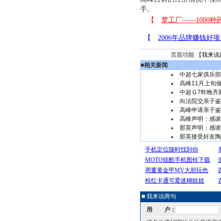
手。
页面功能 【
我来说
■
相关新闻
中超七家俱乐部
高峰11月上旬做
中超Ｇ7昨晚齐
向法院交亲子鉴
高峰申请亲子鉴
高峰声明：感谢
那英声明：感谢
那英接受好友陶
■ 我来说两句
用 户：