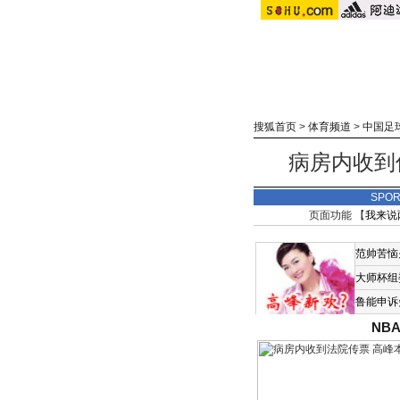
搜狐首页
>
体育频道
>
中国足
病房内收到
SPO
页面功能 【
我来说
范帅苦恼
大师杯组
鲁能申诉
NB