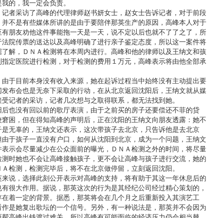
是我的，我一定会负责。
者采访了高峰的代理律师赵书妍女士，赵女士告诉记者，对于前段
，并不是有些媒体所讲的是由于要陪伴那英生产的原因，高峰本人对于
至有朋友劝他这件事能拖一天是一天，说不定以后也就不了了之了，所
于法院传票的送达以及高峰明确了进行亲子鉴定态度，所以这一案件将
据了解，ＤＮＡ检测将在本周内进行。高峰和他的律师以及王纳文和孩
到指定医院进行检测，对于检测的费用１万元，高峰表示将由他全部承
于目前本身没有收入来源，她在起诉过程当中始终没有主动提出要
闻发布会也是无奈下采取的行动，在从北京返回沈阳后，王纳文就从媒
接受记者的采访，记者几次想与之取得联系，都无法找到她。
也没有回以前的歌厅表演，由于之前买的房子还要偿还不菲的贷
较窘困，但在得知高峰的声明后，正在沈阳的王纳文向朋友透露：她不
子是无辜的，王纳文还表示，这次带孩子去北京，只告诉他是去北京
但由于孩子一直没有户口，如何从沈阳到北京，成为一个问题，王纳文
并表示会尽量减少在公众面前的曝光，ＤＮＡ检测之外的时间，将尽量
检测时她也不会让高峰接触孩子，更不会让高峰与孩子进行交流，她的
ＮＡ检测，检测完毕后，将不在北京做停留，立刻返回沈阳。
说，选择此刻公开表示对高峰的支持，将有助于其这一年休息后的
也有很大作用。据说，那英这次的行为是其经纪公司经过精心策划的，
存在着一定的背景。据悉，那英将会在几个月之后重新投入其演艺工
看作是她复出歌坛的一个信号。另外，有一种说法是，那英并不会因为
而帮高峰出钱渡过难关，所以高峰有可能面临的经济压力仍会相当棘