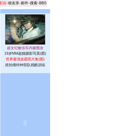
彩信
-
校友录
-
邮件
-
搜索
-
BBS
19岁MM超靓摄影写真(图)
世界最强波霸照片集(图)
抓拍俄特种部队残酷训练