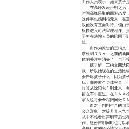
工作人员表示：如果孩子
在高峰发表声明之后，记
时间高峰采取的回避态度
这件事也感到很无奈，甚
以他没有直面对待。但由
很快进入司法审理程序。
子将在法院人员的陪同下
担。
而作为原告的王纳文，由
求检测ＤＮＡ，之前的新
体的关注中消失了，也不
据了解，王纳文回沈阳后
款，所以她现在的生活比
会告诉孩子什么，因为孩
玩，顺便做个身体检查，
打算从沈阳包车到北京，
留在车中度过。在ＤＮＡ
家人也将会全程陪同做Ｄ
而对于刚刚生产的那英来
公众形象，对提升其人气
从中不难看出声明背后也
作，这份声明同时也可以
高峰目前的经济情况不佳