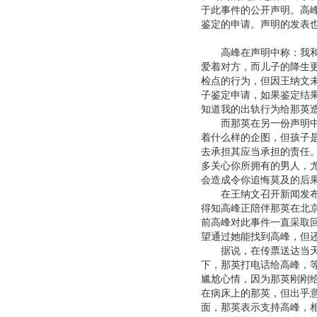
于此事件的公开声明。高
鉴定的申请。声明的发表
高峰在声明中称：我和那
爱着对方，而儿子的降生
检点的行为，但因王纳文
子鉴定申请，如果鉴定结
知道我的出轨行为给那英
而那英在另一份声明中说
着什么样的企图，但孩子
去承担其应当承担的责任
多关心你所拥有的男人，
会造成令你追悔莫及的后
在王纳文召开新闻发布会
得知高峰正陪伴那英在北
前高峰对此事件一直采取
望通过她能找到高峰，但
据说，在传票送达当天，
下，那英打电话给高峰，
尴尬心情，因为那英刚刚
在病床上的那英，但出乎
面，那英表示支持高峰，