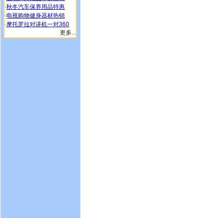
·
秋冬汽车保养用品特惠
·
电视购物健身器材热销
·
摩托罗拉对讲机一对360
更多...