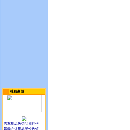
搜狐商城
·
汽车用品热销品排行榜
·
运动户外用品半价热销