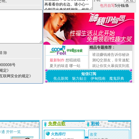
文明。
包月自写
5分钱/条
精品专题推荐：
谁说赚钱难告诉你秘诀
最新制作
想唱就唱
测IQ交朋友，非常速配
00008号
夏天的味道
哪一站
就让你笑火暴搞笑到底
规定》
短信订阅
护互联网安全的规定》
焦点新闻
魅力贴士
伊甸指南
魔鬼辞典