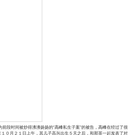
前段时间被炒得沸沸扬扬的“
高峰
私生子案”的被告，
高峰
在经过了很
在１０月２１日上午，其儿子高兴出生５天之后，和那英一起发表了对