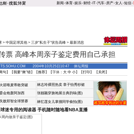
新闻
-
体育
-
娱乐
-
财经
-
IT
-
汽车
-
房产
-
女人
-
短信
-
球
>
中国足球其他
>
三岁“私生子”状告高峰
>
最新消息
传票 高峰本周亲子鉴定费用自己承担
RTS.SOHU.COM 2004年10月25日10:47 体坛周报
两句
】【
我要“揪”错
】【
推荐
】【字体：
大
中
小
】【
打印
】 【
关闭
】
林志玲裸照热卖
章子怡秀纱裙
火箭唯麦蒂敢突破
委会炮轰阿加西
张靓颖穿旗袍展古典韵味(图)
失败郑智全球禁赛
林忆莲女儿掌掴同学偷拍(图)
A球迷专用的阅读器
手机随时随地看NBA直播