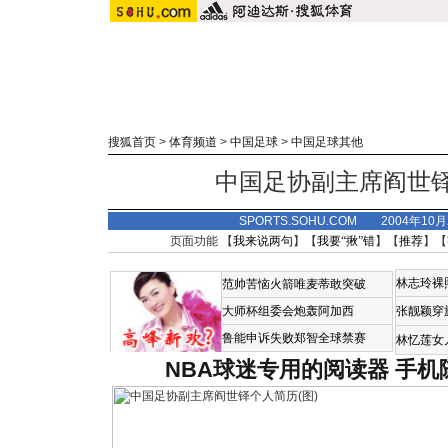
搜狐首页
>
体育频道
>
中国足球
>
中国足球其他
中国足协副主席阎世铎
SPORTS.SOHU.COM 2004年10
页面功能 【
我来说两句
】【
我要“揪”错
】【
推荐
】【
林志玲裸
范帅苦恼火箭唯麦蒂敢突破
大师杯组委会炮轰阿加西
张靓颖穿
鲁能申诉失败郑智全球禁赛
林忆莲女
NBA球迷专用的阅读器
手机