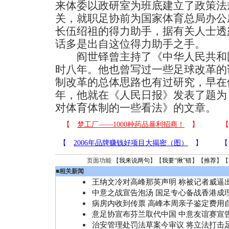
来体委以政研室为班底建立了政策法
关，就职足协前为国家体育总局办公
长伍绍祖的得力助手，据有关人士透
话多是出自这位得力助手之手。
阎世铎曾主持了《中华人民共和国
时八年。他也曾写过一些足球改革的
制改革的总体思路也有过研究，早在他
年，他就在《人民日报》发表了题为
对体育体制的一些看法》的文章。
页面功能 【
我来说两句
】【
我要“揪”错
】【
推荐
】【
■
相关新闻
王纳文冷对高峰那英声明 称被记者威逼
中意之战宣告泡汤 国足专心备战香港成
病房内收到传票 高峰本周亲子鉴定费用
意足协宣布芬兰取代中国 中意友谊赛宣
治安管理处罚法草案今审议 将立法打击