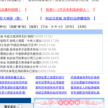
两句
】【
我要“揪”错
】【
推荐
】【字体：
大
中
小
】【
打印
】 【
关闭
】
放 中超大戏演绎无比“精彩”
(10/26 17:31)
临毁灭 知情人透露：今有人退出
(10/26 17:29)
博士生的“中国足球危机万言书”
(10/26 17:16)
是问题 如何改革才是更本所在
(10/26 16:40)
重观众渐少 中超联赛是失败尝试
(10/26 16:38)
赛案 初步处罚结果估计周三公布
(10/26 14:07)
休会 实德联盟又将准备开会(图)
(10/26 13:49)
间表 投资人要求足协政企分开
(10/26 13:45)
事司司长体育总局的调令已发出
(10/26 13:43)
匿名发出：