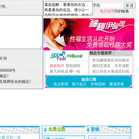
手机
文明。
包月自写
5分钱/条
精品专题推荐：
谁说赚钱难告诉你秘诀
最新制作
想唱就唱
测IQ交朋友，非常速配
00008号
夏天的味道
哪一站
就让你笑火暴搞笑到底
规定》
短信订阅
护互联网安全的规定》
焦点新闻
魅力贴士
伊甸指南
魔鬼辞典