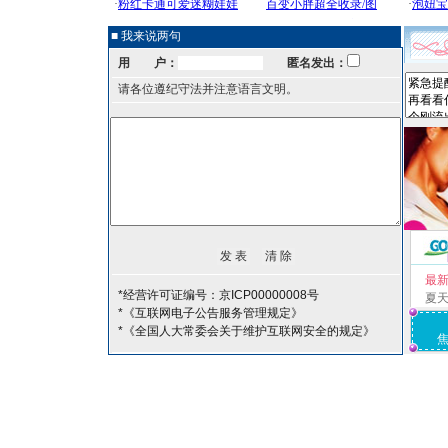
■ 我来说两句
用 户：
匿名发出：
请各位遵纪守法并注意语言文明。
最
*经营许可证编号：京ICP00000008号
夏
*《互联网电子公告服务管理规定》
*《全国人大常委会关于维护互联网安全的规定》