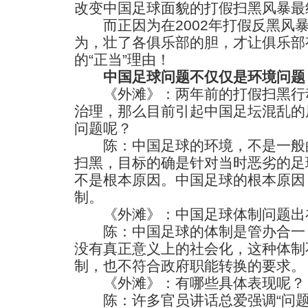
改变中国足球面貌的打假扫黑风暴最
而正因为在2002年打假反黑风暴
为，壮了各俱乐部的胆，才让俱乐部
的“正当”理由！
中国足球问题不仅仅是环境问题
《外滩》：两年前的打假扫黑行动
治理，那么目前引起中国足坛混乱的
问题呢？
陈：中国足球的环境，不是一般的
扫黑，目标的确是针对当时恶劣的足
不是根本原因。中国足球的根本原因
制。
《外滩》：中国足球体制问题出
陈：中国足球的体制是管办合一，
没有真正意义上的社会化，这种体制
制，也不符合政府职能转换的要求。
《外滩》：有哪些具体表现呢？
陈：许多官员讲话总爱强调“问题