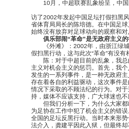
10月，中超联赛乱象纷呈，中国
访了2002年发起中国足坛打假扫黑
省体育局局长的陈培德。在中国足球
始终没有放弃对足球动向的观察和对
俱乐部闹“革命”是无政府主义的
《外滩》：2002年，由浙江绿城
假扫黑行动，这与此次“革命”有没有
陈：对于中超目前的乱象，我总的
主义对机会主义的惩罚。首先，我个
发生的一系列事件，是一种无政府主
存在着各自的利益驱动，这次事件是
情况下采取的不顾法纪的行为。对于
持，媒体不应该支持，广大球迷也不
但我们分析一下，为什么大家都敢
为足协在工作中犯了机会主义的错误
全国的足坛反黑行动。当时本来形势
法介入，龚建平因此入狱，但最终却