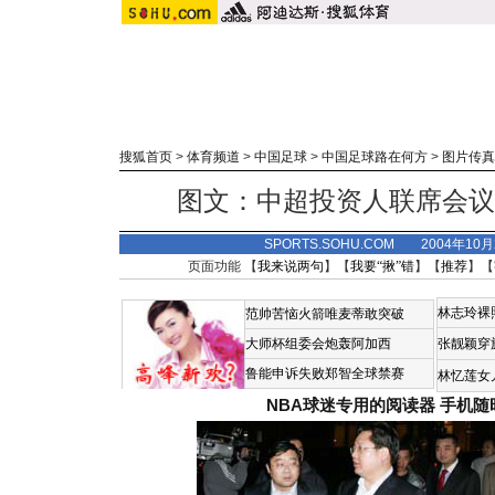
搜狐首页
>
体育频道
>
中国足球
>
中国足球路在何方
>
图片传真
图文：中超投资人联席会议
SPORTS.SOHU.COM 2004年10
页面功能 【
我来说两句
】【
我要“揪”错
】【
推荐
】【
林志玲裸
范帅苦恼火箭唯麦蒂敢突破
大师杯组委会炮轰阿加西
张靓颖穿
鲁能申诉失败郑智全球禁赛
林忆莲女
NBA球迷专用的阅读器
手机随