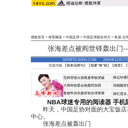
搜狐首页
>
体育频道
>
中国足球
>
中国足球路在何方
>
务虚·总
张海差点被阎世铎轰出门-
SPORTS.SOHU.COM 2004年10月2
页面功能 【
我来说两句
】【
我要“揪”错
】【
推荐
】【
林志玲裸
范帅苦恼火箭唯麦蒂敢突破
大师杯组委会炮轰阿加西
张靓颖穿
鲁能申诉失败郑智全球禁赛
林忆莲女
NBA球迷专用的阅读器
手机
昨天，中国足协对面的大宝饭店再
中心。
张海差点被轰出门