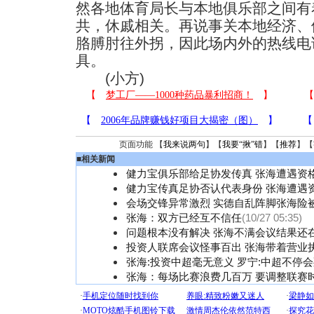
然各地体育局长与本地俱乐部之间有
共，休戚相关。再说事关本地经济、
胳膊肘往外拐，因此场内外的热线电
具。
(小方)
页面功能 【
我来说两句
】【
我要“揪”错
】【
推荐
】【
■
相关新闻
健力宝俱乐部给足协发传真 张海遭遇资
健力宝传真足协否认代表身份 张海遭遇
会场交锋异常激烈 实德自乱阵脚张海险
张海：双方已经互不信任
(10/27 05:35)
问题根本没有解决 张海不满会议结果还
投资人联席会议怪事百出 张海带着营业
张海:投资中超毫无意义 罗宁:中超不停
张海：每场比赛浪费几百万 要调整联赛时