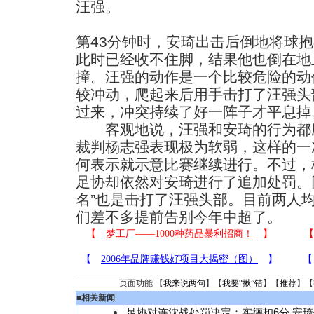
汪强。
第43分钟时，安琦出击后倒地将球
此时已经收不住脚，结果他也倒在地
撞。汪强的动作是一个比较危险的动
较冲动，爬起来后用手击打了汪强头
过来，冲突持续了好一阵子才平息掉
客观地说，汪强和安琦的行为都应
裁判杨志强表现极为软弱，这样的一
何表示就示意比赛继续进行。不过，
足协却依然对安琦进行了追加处罚。
名”也是击打了汪强头部。目前两人
们差不多提前告别今年中超了。
页面功能 【
我来说两句
】【
我要“揪”错
】【
推荐
】【
■
相关新闻
足协对连沈战处罚决定：实德扣6分 安琦