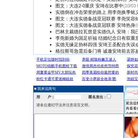
图文：大连2-0重庆 安琦在比赛中
(10/03 
实德倒在冲击荣誉的路上 用李尧换季铭
图文：大连实德备战亚冠联赛 李尧笑容
图文：大连实德备战亚冠联赛 安琦热身
(
巴林主裁德拉瓦曾是实德仇人 安琦：我
李尧新婚为国足祈福 结婚纪念日有双重意
实德无缘足协杯四强 安琦王圣配合失误
格拉斯哥急需后备门将 诚邀安琦前去苏
■ 我来说两句
用 户：
匿名发出：
请各位遵纪守法并注意语言文明。