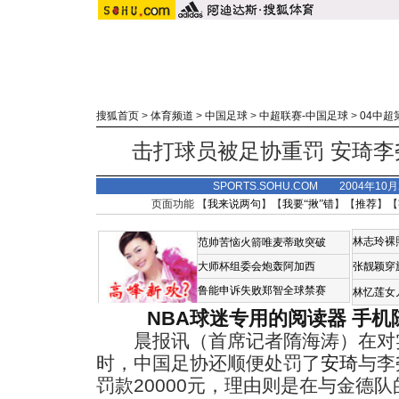
搜狐首页
>
体育频道
>
中国足球
>
中超联赛-中国足球
>
04中超
击打球员被足协重罚 安琦
SPORTS.SOHU.COM 2004年10
页面功能 【
我来说两句
】【
我要“揪”错
】【
推荐
】【
林志玲裸
范帅苦恼火箭唯麦蒂敢突破
大师杯组委会炮轰阿加西
张靓颖穿
鲁能申诉失败郑智全球禁赛
林忆莲女
NBA球迷专用的阅读器
手机
晨报讯（首席记者隋海涛）在对
时，中国足协还顺便处罚了
安琦
与李
罚款20000元，理由则是在与金德