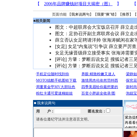
页面功能 【
我来说两句
】【
我要“揪”错
】【
推荐
】【
■
相关新闻
图文：中超联席会大宝饭店召开 薛立走
图文：足协召开副主席联席会议 薛立走
薛立否认女足聘请洋帅 张海涛赋闲在家
[女足]
女足“内鬼说”引争议 薛立要严厉查
女足无缘晋级薛立接受事实 张海涛需要
[评论]
方肇：梦断后说女足 搜狐记者三
[评论]
方肇：梦断后说女足 搜狐记者三
■ 我来说两句
用 户：
匿名发出：
请各位遵纪守法并注意语言文明。