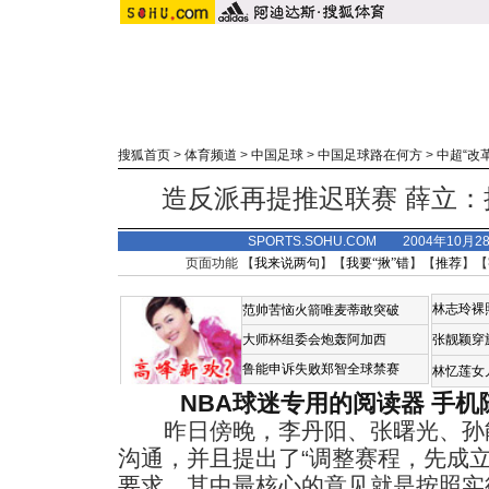
搜狐首页
>
体育频道
>
中国足球
>
中国足球路在何方
>
中超“改
造反派再提推迟联赛 薛立
SPORTS.SOHU.COM 2004年10月
页面功能 【
我来说两句
】【
我要“揪”错
】【
推荐
】【
林志玲裸
范帅苦恼火箭唯麦蒂敢突破
大师杯组委会炮轰阿加西
张靓颖穿
鲁能申诉失败郑智全球禁赛
林忆莲女
NBA球迷专用的阅读器
手机
昨日傍晚，李丹阳、张曙光、孙能
沟通，并且提出了“调整赛程，先成
要求，其中最核心的意见就是按照实