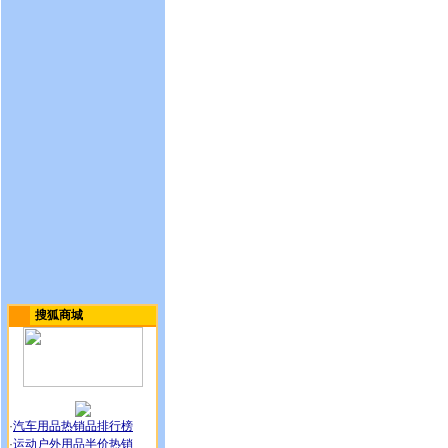
搜狐商城
·
汽车用品热销品排行榜
·
运动户外用品半价热销