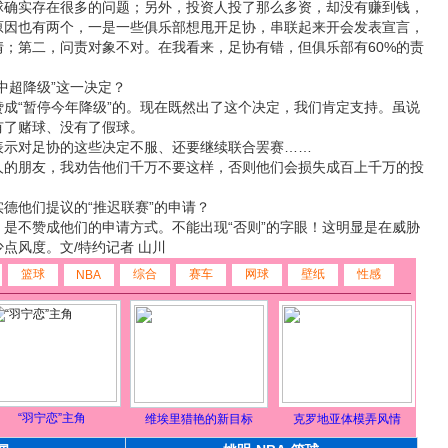
球确实存在很多的问题；另外，投资人投了那么多资，却没有赚到钱，
原因也有两个，一是一些俱乐部想甩开足协，串联起来开会发表宣言，
；第二，问责对象不对。在我看来，足协有错，但俱乐部有60%的责
超降级”这一决定？
“暂停今年降级”的。现在既然出了这个决定，我们肯定支持。虽说
有了赌球、没有了假球。
对足协的这些决定不服、还要继续联合罢赛……
朋友，我劝告他们千万不要这样，否则他们会损失成百上千万的投
他们提议的“推迟联赛”的申请？
不赞成他们的申请方式。不能出现“否则”的字眼！这明显是在威胁
点风度。文/特约记者 山川
篮球
综合
赛车
网球
壁纸
性感
NBA
“羽宁恋”主角
维埃里猎艳的新目标
克罗地亚体模弄风情