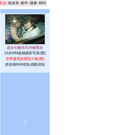
彩信
-
校友录
-
邮件
-
搜索
-
BBS
19岁MM超靓摄影写真(图)
世界最强波霸照片集(图)
抓拍俄特种部队残酷训练