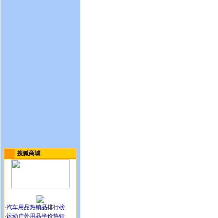
搜狐商城
·
汽车用品热销品排行榜
·
运动户外用品半价热销