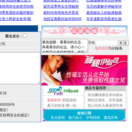
匿名发出：
手机
文明。
包月自写
5分钱/条
精品专题推荐：
谁说赚钱难告诉你秘诀
最新制作
想唱就唱
测IQ交朋友，非常速配
00008号
夏天的味道
哪一站
就让你笑火暴搞笑到底
规定》
短信订阅
护互联网安全的规定》
焦点新闻
魅力贴士
伊甸指南
魔鬼辞典