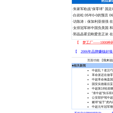
热点新
·
朱家军欧战“保零球” 国足
·
白岩松:05年0-0的预言 
·
访陈涛：保加利亚很强 
·
女排冠军杯中国负美国 
·
郭晶晶霍启刚爱意正浓 在
页面功能 【
我来说
■
相关新闻
中超乱？老汉巧
革命派还在做零
中超革命掩盖国
国安实德最后妥
中超第18轮前
“准中超”快乐
公安部护驾中超
赌球“猛于”虎
中超元年冠军唾