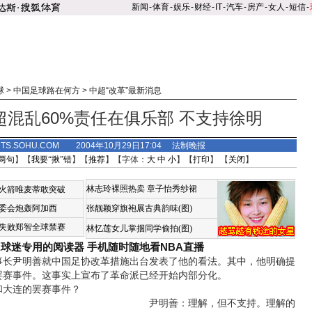
新闻
-
体育
-
娱乐
-
财经
-
IT
-
汽车
-
房产
-
女人
-
短信
-
球
>
中国足球路在何方
>
中超“改革”最新消息
超混乱60%责任在俱乐部 不支持徐明
RTS.SOHU.COM 2004年10月29日17:04 法制晚报
两句
】【
我要“揪”错
】【
推荐
】【字体：
大
中
小
】【
打印
】 【
关闭
】
林志玲裸照热卖
章子怡秀纱裙
火箭唯麦蒂敢突破
委会炮轰阿加西
张靓颖穿旗袍展古典韵味(图)
失败郑智全球禁赛
林忆莲女儿掌掴同学偷拍(图)
A球迷专用的阅读器
手机随时随地看NBA直播
尹明善就中国足协改革措施出台发表了他的看法。其中，他明确提
罢赛事件。这事实上宣布了革命派已经开始内部分化。
大连的罢赛事件？
尹明善：理解，但不支持。理解的