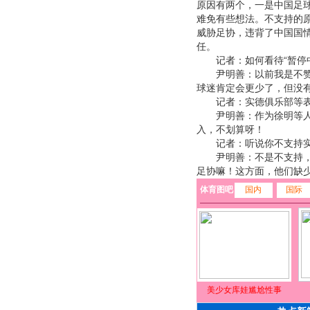
原因有两个，一是中国足
难免有些想法。不支持的
威胁足协，违背了中国国情
任。
记者：如何看待“暂停中
尹明善：以前我是不赞成
球迷肯定会更少了，但没
记者：实德俱乐部等表示
尹明善：作为徐明等人的
入，不划算呀！
记者：听说你不支持实德
尹明善：不是不支持，是
足协嘛！这方面，他们缺少
体育图吧
国内
国际
美少女库娃尴尬性事