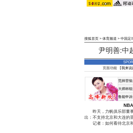
搜狐首页
>
体育频道
>
中国足
尹明善:中
SPO
页面功能 【
我来说
范帅苦恼
大师杯组
鲁能申诉
NB
昨天，力帆俱乐部董事长
出：不支持北京和大连的
记者：如何看待北京和