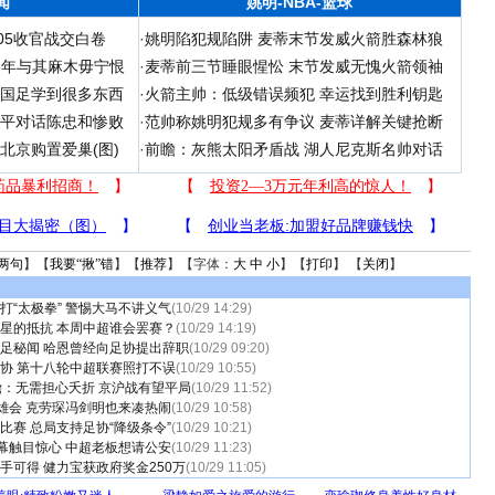
闻
姚明-NBA-篮球
05收官战交白卷
·
姚明陷犯规陷阱 麦蒂末节发威火箭胜森林狼
06年与其麻木毋宁恨
·
麦蒂前三节睡眼惺忪 末节发威无愧火箭领袖
在国足学到很多东西
·
火箭主帅：低级错误频犯 幸运找到胜利钥匙
和平对话陈忠和惨败
·
范帅称姚明犯规多有争议 麦蒂详解关键抢断
北京购置爱巢(图)
·
前瞻：灰熊太阳矛盾战 湖人尼克斯名帅对话
两句
】【
我要“揪”错
】【
推荐
】【字体：
大
中
小
】【
打印
】 【
关闭
】
打“太极拳” 警惕大马不讲义气
(10/29 14:29)
星的抵抗 本周中超谁会罢赛？
(10/29 14:19)
足秘闻 哈恩曾经向足协提出辞职
(10/29 09:20)
协 第十八轮中超联赛照打不误
(10/29 10:55)
瞻：无需担心夭折 京沪战有望平局
(10/29 11:52)
双雄会 克劳琛冯剑明也来凑热闹
(10/29 10:58)
比赛 总局支持足协“降级条令”
(10/29 10:21)
内幕触目惊心 中超老板想请公安
(10/29 11:23)
手可得 健力宝获政府奖金250万
(10/29 11:05)