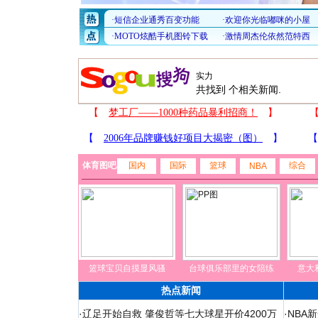
共找到
个相关新闻.
体育图吧
国内
国际
篮球
综合
NBA
篮球宝贝自摸显风骚
台球俱乐部里的女陪练
意大
热点新闻
·
辽足开始自救 肇俊哲等七大球星开价4200万
·
NBA