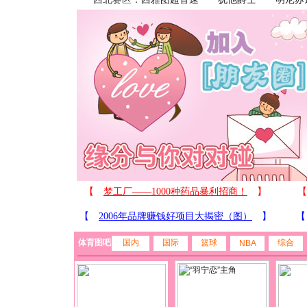
体育图吧
国内
国际
篮球
综合
NBA