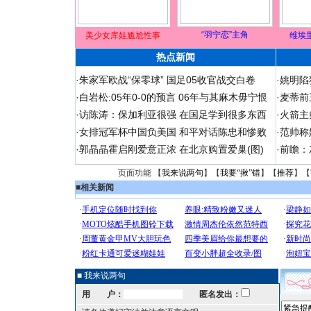
“羽宁恋”主角
美少女库娃尴尬性事
维埃
热点新闻
·
朱家军欧战“保零球” 国足05收官战交白卷
·
姚明陷
·
白岩松:05年0-0的预言 06年与其麻木毋宁恨
·
麦蒂前
·
访陈涛：保加利亚很强 在国足学到很多东西
·
火箭主
·
女排冠军杯中国负美国 和平对话陈忠和惨败
·
范帅称
·
郭晶晶霍启刚爱意正浓 在北京购置爱巢(图)
·
前瞻：
页面功能 【
我来说两句
】【
我要“揪”错
】【
推荐
】【
■
相关新闻
■ 我来说两句
用 户：
匿名发出：