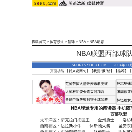
搜狐首页
>
体育频道
>
篮球
>
NBA
>
NBA动态
NBA联盟西部球
SPORTS.SOHU.COM 2004年11
页面功能 【
我来说两句
】【
我要“揪”错
】【
推荐
】【
林志玲裸
范帅苦恼火箭唯麦蒂敢突破
大师杯组委会炮轰阿加西
张靓颖穿
鲁能申诉失败郑智全球禁赛
林忆莲女
NBA球迷专用的阅读器
手机随
西部联盟
太平洋区：
萨克拉门托国王
金州勇士
洛杉
西南赛区：
达拉斯小牛
休斯顿火箭
圣安东
西北赛区：
西雅图超音速
犹他爵士
明尼苏