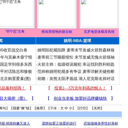
“羽宁恋”主角
维埃里猎艳的新目标
克罗地亚体模弄风情
闻
姚明-NBA-篮球
05收官战交白卷
·
姚明陷犯规陷阱 麦蒂末节发威火箭胜森林狼
06年与其麻木毋宁恨
·
麦蒂前三节睡眼惺忪 末节发威无愧火箭领袖
在国足学到很多东西
·
火箭主帅：低级错误频犯 幸运找到胜利钥匙
和平对话陈忠和惨败
·
范帅称姚明犯规多有争议 麦蒂详解关键抢断
北京购置爱巢(图)
·
前瞻：灰熊太阳矛盾战 湖人尼克斯名帅对话
两句
】【
我要“揪”错
】【
推荐
】【字体：
大
中
小
】【
打印
】 【
关闭
】