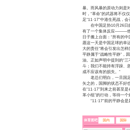
暴。而风暴的原动力则是对
时，“革命”的武器将不仅
足“11·17”中港生死战
在中国足协10月26日的
有了一个集体反应———他
日子搬上台面：“所有的中
愿这一天是中国足球的幸运
大的责任”将会引发出怎
平静属于“战略性平静”，
油。正如声明中提到的“三
斗；我们不能持有浮躁、
成不应该有的损失。”
老总们明白，一旦国足失败
矢之的，国脚的状态不好
在“11·17”到来之前甚
革小组”的行动，等待一个爆
“11·17”前的平静会是
体育图吧
国内
国际