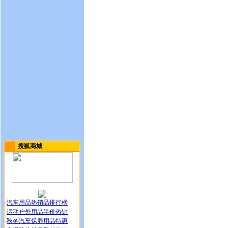
搜狐商城
·
汽车用品热销品排行榜
·
运动户外用品半价热销
·
秋冬汽车保养用品特惠