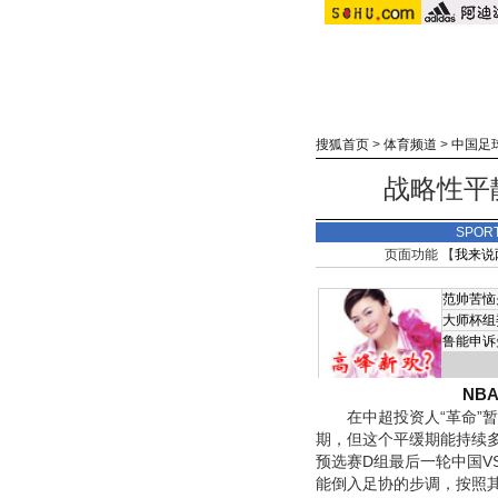
搜狐首页
>
体育频道
>
中国足
战略性平静
SPOR
页面功能 【
我来说
范帅苦恼
大师杯组
鲁能申诉
NB
在中超投资人“革命”暂
期，但这个平缓期能持续多
预选赛D组最后一轮中国V
能倒入足协的步调，按照其