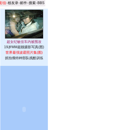
彩信
-
校友录
-
邮件
-
搜索
-
BBS
19岁MM超靓摄影写真(图)
世界最强波霸照片集(图)
抓拍俄特种部队残酷训练