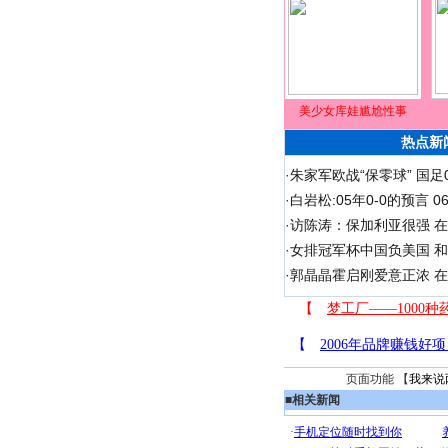
美少女库娃尴尬性事
热点新
·
朱家军欧战“保零球” 国足
·
白岩松:05年0-0的预言 
·
访陈涛：保加利亚很强 
·
女排冠军杯中国负美国 
·
郭晶晶霍启刚爱意正浓 在
页面功能 【
我来说
■
相关新闻