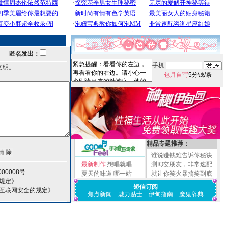
匿名发出：
手机
文明。
包月自写
5分钱/条
精品专题推荐：
谁说赚钱难告诉你秘诀
最新制作
想唱就唱
测IQ交朋友，非常速配
00008号
夏天的味道
哪一站
就让你笑火暴搞笑到底
规定》
短信订阅
护互联网安全的规定》
焦点新闻
魅力贴士
伊甸指南
魔鬼辞典