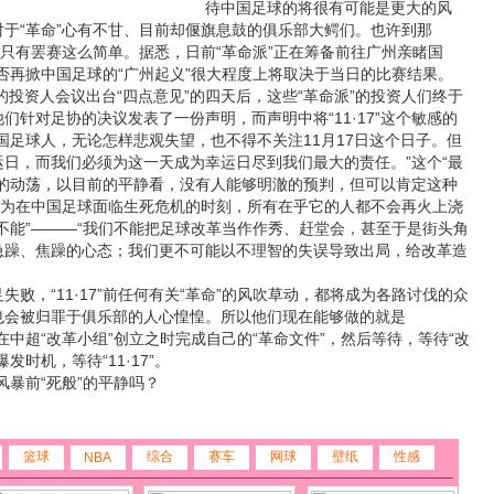
待中国足球的将很有可能是更大的风
于“革命”心有不甘、目前却偃旗息鼓的俱乐部大鳄们。也许到那
仅只有罢赛这么简单。据悉，日前“革命派”正在筹备前往广州亲睹国
，会否再掀中国足球的“广州起义”很大程度上将取决于当日的比赛结果。
投资人会议出台“四点意见”的四天后，这些“革命派”的投资人们终于
们针对足协的决议发表了一份声明，而声明中将“11·17”这个敏感的
国足球人，无论怎样悲观失望，也不得不关注11月17日这个日子。但
日，而我们必须为这一天成为幸运日尽到我们最大的责任。”这个“最
样的动荡，以目前的平静看，没有人能够明澈的预判，但可以肯定这种
因为在中国足球面临生死危机的时刻，所有在乎它的人都不会再火上浇
不能”———“我们不能把足球改革当作作秀、赶堂会，甚至于是街头角
急躁、焦躁的心态；我们更不可能以不理智的失误导致出局，给改革造
，“11·17”前任何有关“革命”的风吹草动，都将成为各路讨伐的众
也会被归罪于俱乐部的人心惶惶。所以他们现在能够做的就是
至是在中超“改革小组”创立之时完成自己的“革命文件”，然后等待，等待“改
发时机，等待“11·17”。
风暴前“死般”的平静吗？
篮球
综合
赛车
网球
壁纸
性感
NBA