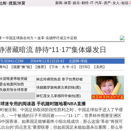
新闻
-
体育
-
娱乐
-
财经
-
IT
-
汽车
-
房产
-
女人
-
短信
-
球
>
中国足球路在何方
>
改革·实德呼吁成立中足联
潜藏暗流 静待“11·17”集体爆发日
TS.SOHU.COM 2004年11月1日16:42 北国网-球报
两句
】【
我要“揪”错
】【
推荐
】【字体：
大
中
小
】【
打印
】 【
关闭
】
火箭唯麦蒂敢突破
林志玲裸照热卖
章子怡秀纱裙
委会炮轰阿加西
张靓颖穿旗袍展古典韵味(图)
失败郑智全球禁赛
林忆莲女儿掌掴同学偷拍(图)
A球迷专用的阅读器
手机随时随地看NBA直播
时被压制、中国足协取得阶段性胜利之时，中国足球似乎进入了平缓
久，一个敏感的日子不得回避———“11·17”，世界杯外围赛亚洲区
S中国香港。如果国足能够最终小组出线成功，那么这场“革命”将很可
出台的“四点意见”重塑联赛；但如若国足未能如愿杀出重围，
那么等