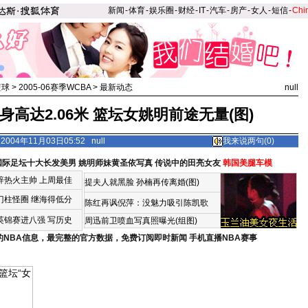
新闻
-
体育
-
娱乐圈
-
财经
-
IT
-
汽车
-
房产
-
女人
-
短信
-
Chi
篮球
>
2005-06赛季WCBA
>
最新动态
null
身高达2.06米 篮坛女姚明前途无量(图)
004年11月03日05:52 null
我来说两句(
0
)
国际足坛十大长发美男
姚明师妹黄圣依写真
传说中的田亮女友
韩国美腿车模
辞热火主帅
上周最佳
提夫人就黑脸 孙楠再传离婚(图)
门柱怪圈
继海得低分
陈红再讽倪萍：没魅力吸引陈凯歌
英锦赛进八强 写历史
周迅前卫喷血写真照曝光(组图)
的NBA信息，最完整的官方数据，免费订阅即时新闻
手机直播NBA赛事