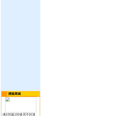
搜狐商城
·
满100返100多买不封顶