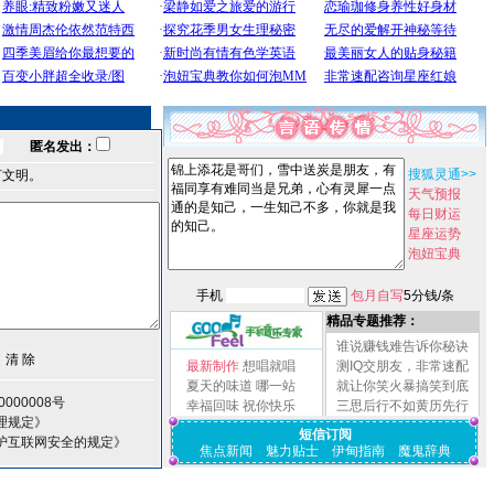
匿名发出：
搜狐灵通>>
言文明。
天气预报
每日财运
星座运势
泡妞宝典
手机
包月自写
5分钱/条
精品专题推荐：
谁说赚钱难告诉你秘诀
最新制作
想唱就唱
测IQ交朋友，非常速配
夏天的味道
哪一站
就让你笑火暴搞笑到底
000008号
幸福回味
祝你快乐
三思后行不如黄历先行
理规定》
短信订阅
护互联网安全的规定》
焦点新闻
魅力贴士
伊甸指南
魔鬼辞典