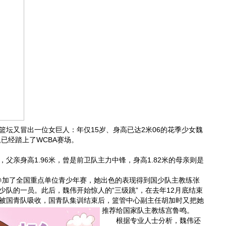
又冒出一位女巨人：年仅15岁、身高已达2米06的花季少女魏
已经踏上了WCBA赛场。
亲身高1.96米，曾是前卫队主力中锋，身高1.82米的母亲则是
参加了全国重点单位青少年赛，她出色的表现得到国少队主教练张
少队的一员。此后，魏伟开始惊人的“三级跳”，在去年12月底结束
被国青队吸收，国青队集训结束后，篮管中心副主任胡加时又把她
推荐给国家队主教练宫鲁鸣。
根据专业人士分析，魏伟还