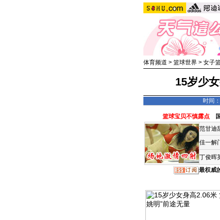
体育频道
>
篮球世界
>
女子
15岁少女
时间：2
篮球宝贝不慎露点
范甘迪
佳一解
丁俊晖
最权威