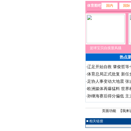
体育图吧
国内
国际
篮球宝贝自摸显风骚
热点
·
辽足开始自救 肇俊哲等七
·
体育总局正式批复 新任
·
足协人事变动大地震 张
·
欧洲媒体再爆猛料 世界
·
孙继海赛后得分偏低 主
页面功能 【
我来
■ 相关链接