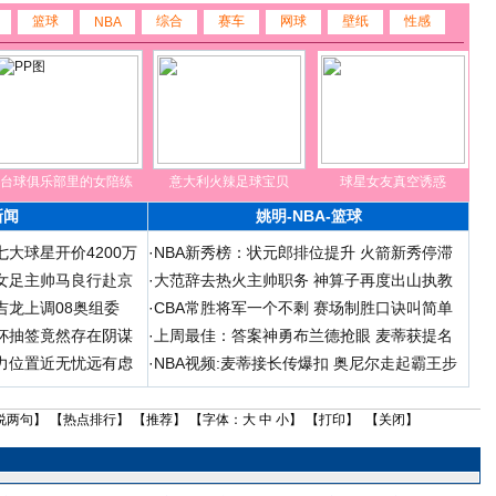
篮球
综合
赛车
网球
壁纸
性感
NBA
台球俱乐部里的女陪练
意大利火辣足球宝贝
球星女友真空诱惑
新闻
姚明-NBA-篮球
大球星开价4200万
·
NBA新秀榜：状元郎排位提升 火箭新秀停滞
女足主帅马良行赴京
·
大范辞去热火主帅职务 神算子再度出山执教
吉龙上调08奥组委
·
CBA常胜将军一个不剩 赛场制胜口诀叫简单
杯抽签竟然存在阴谋
·
上周最佳：答案神勇布兰德抢眼 麦蒂获提名
力位置近无忧远有虑
·
NBA视频:麦蒂接长传爆扣 奥尼尔走起霸王步
说两句
】 【
热点排行
】 【
推荐
】 【字体：
大
中
小
】 【
打印
】 【
关闭
】