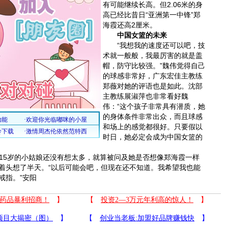
有可能继续长高。但2.06米的身
高已经比昔日“亚洲第一中锋”郑
海霞还高2厘米。
中国女篮的未来
“我想我的速度还可以吧，技
术就一般般，我最厉害的就是盖
帽，防守比较强。”魏伟觉得自己
的球感非常好，广东宏佳主教练
郑薇对她的评语也是如此。沈部
主教练展淑萍也非常看好魏
伟：“这个孩子非常具有潜质，她
的身体条件非常出众，而且球感
和场上的感觉都很好。只要假以
时日，她必定会成为中国女篮的
5岁的小姑娘还没有想太多，就算被问及她是否想像郑海霞一样
歪着头想了半天。“以后可能会吧，但现在还不知道。我希望我也能
戒指。”安阳