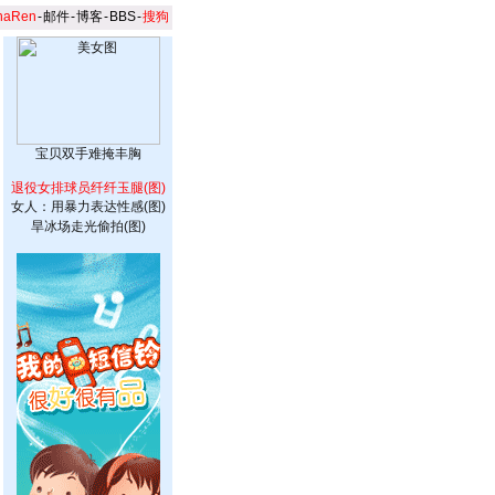
naRen
-
邮件
-
博客
-
BBS
-
搜狗
宝贝双手难掩丰胸
退役女排球员纤纤玉腿(图)
女人：用暴力表达性感(图)
旱冰场走光偷拍(图)