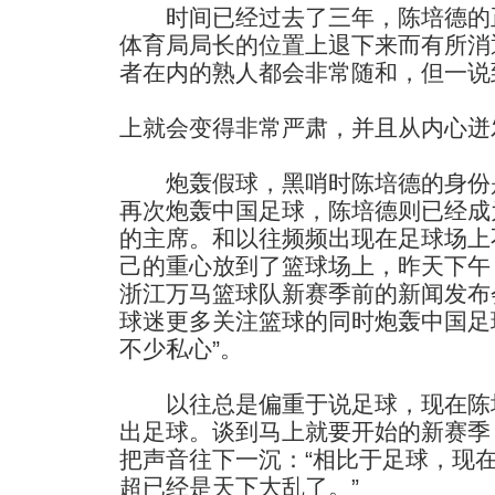
时间已经过去了三年，陈培德的正
体育局局长的位置上退下来而有所消
者在内的熟人都会非常随和，但一说
上就会变得非常严肃，并且从内心迸
炮轰假球，黑哨时陈培德的身份是
再次炮轰中国足球，陈培德则已经成
的主席。和以往频频出现在足球场上
己的重心放到了篮球场上，昨天下午
浙江万马篮球队新赛季前的新闻发布
球迷更多关注篮球的同时炮轰中国足
不少私心”。
以往总是偏重于说足球，现在陈培
出足球。谈到马上就要开始的新赛季
把声音往下一沉：“相比于足球，现
超已经是天下大乱了。”