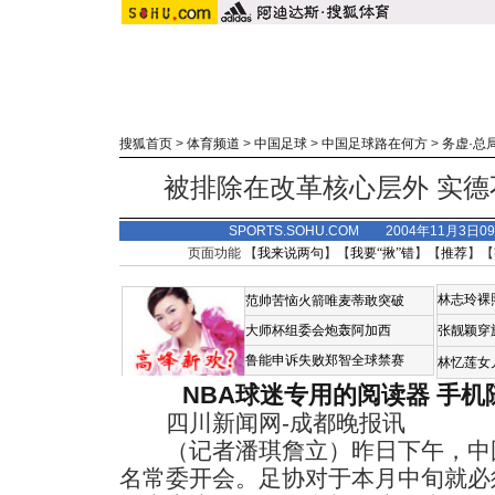
搜狐首页
>
体育频道
>
中国足球
>
中国足球路在何方
>
务虚·总
被排除在改革核心层外 实
SPORTS.SOHU.COM 2004年11月3
页面功能 【
我来说两句
】【
我要“揪”错
】【
推荐
】【
林志玲裸
范帅苦恼火箭唯麦蒂敢突破
大师杯组委会炮轰阿加西
张靓颖穿
鲁能申诉失败郑智全球禁赛
林忆莲女
NBA球迷专用的阅读器
手机
四川新闻网-成都晚报讯
（记者潘琪詹立）昨日下午，中国
名常委开会。足协对于本月中旬就必