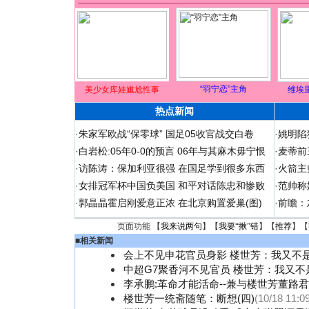
“羽宁恋”主角
美少女库娃尴尬性事
维埃
热点新闻
·
朱家军欧战“保零球” 国足05收官战交白卷
·
姚明陷
·
白岩松:05年0-0的预言 06年与其麻木毋宁恨
·
麦蒂前
·
访陈涛：保加利亚很强 在国足学到很多东西
·
火箭主
·
女排冠军杯中国负美国 和平对话陈忠和惨败
·
范帅称
·
郭晶晶霍启刚爱意正浓 在北京购置爱巢(图)
·
前瞻：
页面功能 【
我来说两句
】【
我要“揪”错
】【
推荐
】【
■
相关新闻
会上不见申花官员身影 楼世芳：我又不
中超G7聚香河不见官员 楼世芳：我又不
李承鹏:革命才能活命--兼与楼世芳董路
楼世芳一统斋随笔：断想(四)
(10/18 11:0