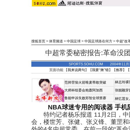
搜狐首页
>
体育频道
>
中国足球
>
中国足球路在何方
>
中超“改
中超常委秘密报告:革命没团
SPORTS.SOHU.COM 2004年11
页面功能 【
我来说两句
】【
我要“揪”错
】【
推荐
】【
林志玲裸
范帅苦恼火箭唯麦蒂敢突破
大师杯组委会炮轰阿加西
张靓颖穿
鲁能申诉失败郑智全球禁赛
林忆莲女
NBA球迷专用的阅读器
手机
特约记者杨乐报道 11月2日，中
会，楼世芳、张健、张义锋、董罡和
外的4名中超常委，在前一段的“革命