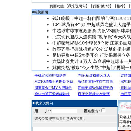
页面功能 【
我来说两句
】【
我要“揪”错
】【
推荐
】【
■
相关新闻
钱江晚报：中超一杯自酿的苦酒
(11/03 1
10个球员有9个赌 中超赌风之盛让人超
中超球市球市逐渐萧条 力帆VS国际球票
北京现代迎战大连实德 “改革派”今天内
中超赌球揭秘:10个球员9个赌 庄家多面
阵容齐整把握战机追赶8分 辽足剑指中超
足协召集中超5常委开会 行动果断树立
六场比赛共计３万人 革命后中超球市一
姚健突然“被废”令人生疑 “中超门”再塌一
■ 我来说两句
用 户：
匿名发出：
请各位遵纪守法并注意语言文明。