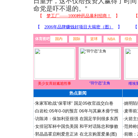
日重开，这不仅给投资人赢得了时间
命党是吓不退的。”
体育图吧
国内
国际
篮球
综合
NBA
“羽宁恋”主角
美少女库娃尴尬性事
维埃
热点新闻
·
朱家军欧战“保零球” 国足05收官战交白卷
·
姚明陷
·
白岩松:05年0-0的预言 06年与其麻木毋宁恨
·
麦蒂前
·
访陈涛：保加利亚很强 在国足学到很多东西
·
火箭主
·
女排冠军杯中国负美国 和平对话陈忠和惨败
·
范帅称
·
郭晶晶霍启刚爱意正浓 在北京购置爱巢(图)
·
前瞻：