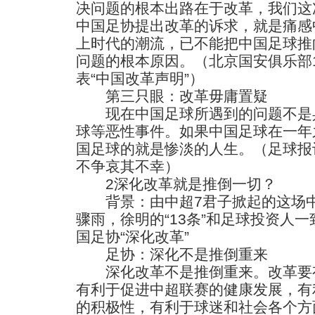
决问题的根本出路在于改革，我们这
中国足协提出改革的诉求，就是痛感
上时代的潮流，已不能把中国足球推
问题的根本原因。（北京国安俱乐部1
表“中国改革声明”）
第三只眼：改革毋庸置疑
现在中国足球所遇到的问题不是兵
球等恶性事件。如果中国足球在一年
国足球的就是惨淡的人生。（足球报
不争哀其不幸）
2深化改革就是推倒一切？
背景：由中超7君子掀起的这场中
骤雨，徐明的“13条”和足球投资人一
国足协“深化改革”
足协：深化不是推倒重来
深化改革不是推倒重来。改革要有
有利于促进中超联赛的健康发展，有
的积极性，有利于球迷和社会各个方