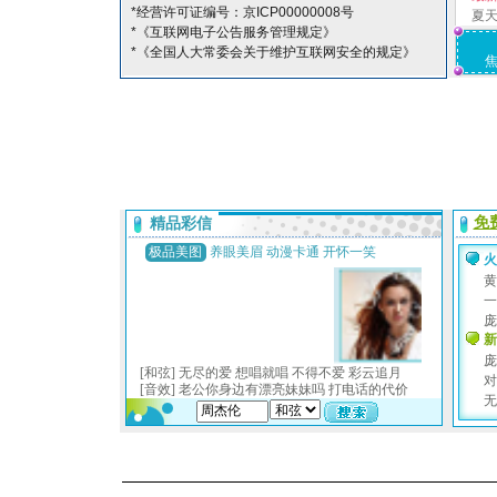
*经营许可证编号：京ICP00000008号
夏
*《互联网电子公告服务管理规定》
*《全国人大常委会关于维护互联网安全的规定》