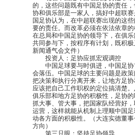
的，这些问题既有中国足协的责任，
协和俱乐部是一家人，搞好中超联赛
国足协认为，在中超联赛出现的这些
要的责任。而改革必须在依法依章的
在总局和中国足协的领导下，在俱乐
共同参与下，按程序有计划，既积极
新闻通气会文件）
投资人：足协应抓宏观调控
中国足球要与时俱进，中国足协首
会落伍。中国足球的主要问题是政策
把决策和执行分离开来，让地方足协
应该把自己工作职权的定位搞清楚。
俱乐部和地方足协的积极性，足协的
抓大事、管大事，把国家队经营好，
运营，这样就能从机制上理顺中国足
动各方面的积极性。（大连实德董事
方向）
第三只眼：坚持足协领导