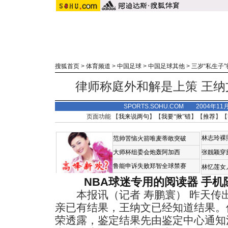
搜狐首页
>
体育频道
>
中国足球
>
中国足球其他
>
三岁“私生子
律师称庭外和解是上策 王
SPORTS.SOHU.COM 2004年11
页面功能 【
我来说两句
】【
我要“揪”错
】【
推荐
】【
林志玲裸
范帅苦恼火箭唯麦蒂敢突破
大师杯组委会炮轰阿加西
张靓颖穿
鲁能申诉失败郑智全球禁赛
林忆莲女
NBA球迷专用的阅读器
手机
本报讯（记者 寿鹏寰） 昨天传
亲已有结果，王纳文已经知道结果。
荣透露，鉴定结果先由鉴定中心通知