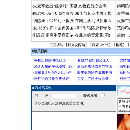
·
朱家军欧战“保零球” 国足05收官战交白卷
·
姚明陷
·
白岩松:05年0-0的预言 06年与其麻木毋宁恨
·
麦蒂前
·
访陈涛：保加利亚很强 在国足学到很多东西
·
火箭主
·
女排冠军杯中国负美国 和平对话陈忠和惨败
·
范帅称
·
郭晶晶霍启刚爱意正浓 在北京购置爱巢(图)
·
前瞻：
页面功能 【
我来说两句
】【
我要“揪”错
】【
推荐
】【
■
相关新闻
■ 我来说两句
用 户：
匿名发出：
请各位遵纪守法并注意语言文明。