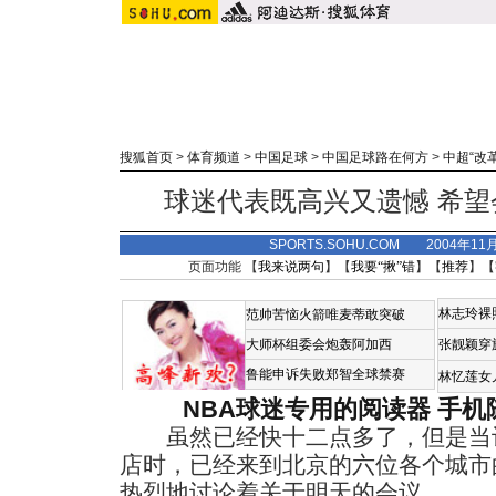
搜狐首页
>
体育频道
>
中国足球
>
中国足球路在何方
>
中超“改
球迷代表既高兴又遗憾 希
SPORTS.SOHU.COM 2004年11
页面功能 【
我来说两句
】【
我要“揪”错
】【
推荐
】【
林志玲裸
范帅苦恼火箭唯麦蒂敢突破
大师杯组委会炮轰阿加西
张靓颖穿
鲁能申诉失败郑智全球禁赛
林忆莲女
NBA球迷专用的阅读器
手机
虽然已经快十二点多了，但是当记
店时，已经来到北京的六位各个城市
热烈地讨论着关于明天的会议。