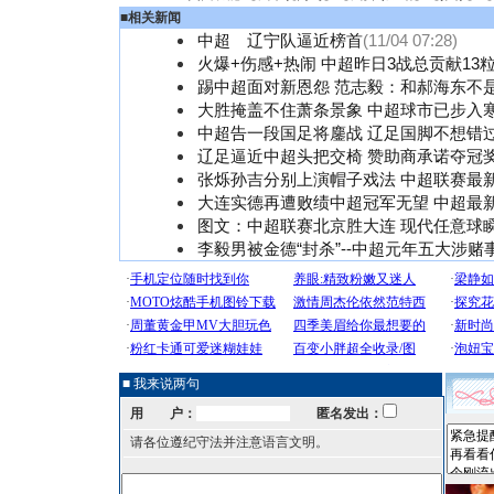
■
相关新闻
中超 辽宁队逼近榜首
(11/04 07:28)
火爆+伤感+热闹 中超昨日3战总贡献13
踢中超面对新恩怨 范志毅：和郝海东不
大胜掩盖不住萧条景象 中超球市已步入寒
中超告一段国足将鏖战 辽足国脚不想错
辽足逼近中超头把交椅 赞助商承诺夺冠
张烁孙吉分别上演帽子戏法 中超联赛最
大连实德再遭败绩中超冠军无望 中超最
图文：中超联赛北京胜大连 现代任意球
李毅男被金德“封杀”--中超元年五大涉赌
■ 我来说两句
用 户：
匿名发出：
请各位遵纪守法并注意语言文明。