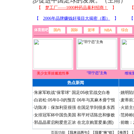
步促进中国足球的发展。（王雨）
体育图吧
国内
国际
篮球
综合
NBA
“羽宁恋”主角
美少女库娃尴尬性事
维埃
热点新闻
·
朱家军欧战“保零球” 国足05收官战交白卷
·
姚明陷
·
白岩松:05年0-0的预言 06年与其麻木毋宁恨
·
麦蒂前
·
访陈涛：保加利亚很强 在国足学到很多东西
·
火箭主
·
女排冠军杯中国负美国 和平对话陈忠和惨败
·
范帅称
·
郭晶晶霍启刚爱意正浓 在北京购置爱巢(图)
·
前瞻：
页面功能 【
我来说两句
】【
我要“揪”错
】【
推荐
】【