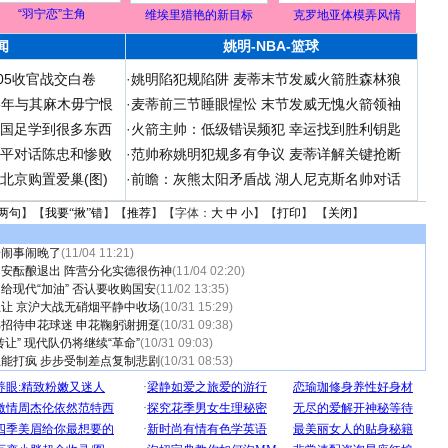
“羽宁恋”主角
维埃里猎艳的新目标
克罗地亚体模弄风情
闻
姚明-NBA-篮球
05收官战交白卷
·
姚明陷犯规陷阱 麦蒂末节发威火箭胜森林狼
06年与其麻木毋宁恨
·
麦蒂前三节睡眼惺忪 末节发威无愧火箭领袖
在国足学到很多东西
·
火箭主帅：低级错误频犯 幸运找到胜利钥匙
和平对话陈忠和惨败
·
范帅称姚明犯规多有争议 麦蒂详解关键抢断
北京购置爱巢(图)
·
前瞻：灰熊太阳矛盾战 湖人尼克斯名帅对话
两句
】【
我要“揪”错
】【
推荐
】【字体：
大
中
小
】【
打印
】 【
关闭
】
安闹事闹晚了
(11/04 11:21)
安酝酿退出 阵营分化实德很伤神
(11/04 02:20)
给现代“加油” 否认要收购国安
(11/02 13:35)
让 京沪大战无硝烟平静中收场
(10/31 15:29)
招待申花球迷 申花鞠躬谢拥趸
(10/31 09:38)
让” 现代队仍将继续“革命”
(10/31 09:03)
能打疯 步步受制差点复制悲剧
(10/31 08:53)