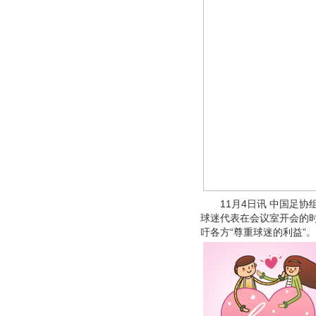
11月4日讯 中国足协
球迷代表在会议室开会的
吁各方“尊重球迷的利益”