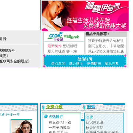
精品专题推荐：
谁说赚钱难告诉你秘诀
最新制作
想唱就唱
测IQ交朋友，非常速配
00008号
夏天的味道
哪一站
就让你笑火暴搞笑到底
规定》
短信订阅
护互联网安全的规定》
焦点新闻
魅力贴士
伊甸指南
魔鬼辞典