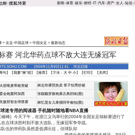
新闻
-
体育
-
娱乐
-
财经
-
IT
-
汽车
-
房产
-
女人
-
短信
-
球
>
女足-中国足球
>
中国女足
>
最新动态
标赛 河北华药点球不敌大连无缘冠军
RTS.SOHU.COM 2004年11月8日11:41 河北日报
两句
】【
我要“揪”错
】【
推荐
】【字体：
大
中
小
】【
打印
】 【
关闭
】
林志玲裸照热卖
章子怡秀纱裙
火箭唯麦蒂敢突破
委会炮轰阿加西
张靓颖穿旗袍展古典韵味(图)
失败郑智全球禁赛
林忆莲女儿掌掴同学偷拍(图)
A球迷专用的阅读器
手机随时随地看NBA直播
峻峰) 今天下午，在浙江义乌举行的2004年全国女足锦标赛进行了
队在点球决胜时刻不敌大连队，无缘冠军争夺战。
队伍的华药队虽然是低调出征，但球队却
凭借出色的发挥越走越远。在5日