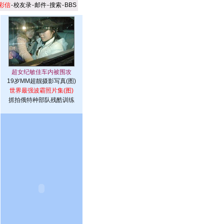
彩信
-
校友录
-
邮件
-
搜索
-
BBS
19岁MM超靓摄影写真(图)
世界最强波霸照片集(图)
抓拍俄特种部队残酷训练