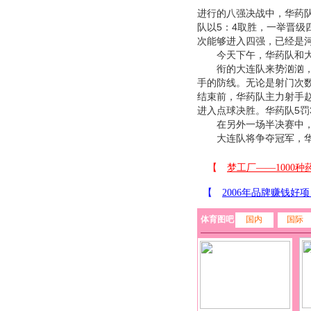
进行的八强决战中，华药队
队以5：4取胜，一举晋
次能够进入四强，已经是
今天下午，华药队和大
衔的大连队来势汹汹，但
手的防线。无论是射门次
结束前，华药队主力射手
进入点球决胜。华药队5罚
在另外一场半决赛中，上
大连队将争夺冠军，华
体育图吧
国内
国际