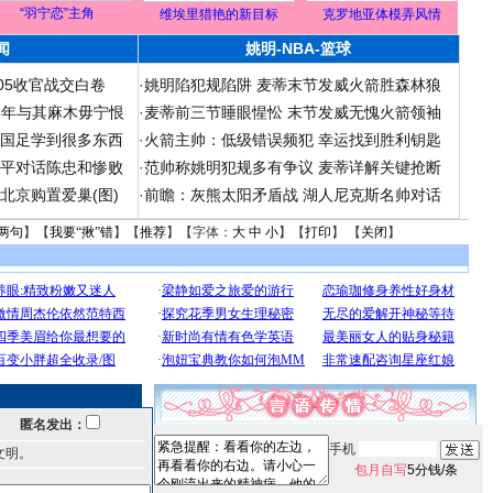
“羽宁恋”主角
维埃里猎艳的新目标
克罗地亚体模弄风情
闻
姚明-NBA-篮球
05收官战交白卷
·
姚明陷犯规陷阱 麦蒂末节发威火箭胜森林狼
06年与其麻木毋宁恨
·
麦蒂前三节睡眼惺忪 末节发威无愧火箭领袖
在国足学到很多东西
·
火箭主帅：低级错误频犯 幸运找到胜利钥匙
和平对话陈忠和惨败
·
范帅称姚明犯规多有争议 麦蒂详解关键抢断
北京购置爱巢(图)
·
前瞻：灰熊太阳矛盾战 湖人尼克斯名帅对话
两句
】【
我要“揪”错
】【
推荐
】【字体：
大
中
小
】【
打印
】 【
关闭
】
匿名发出：
手机
文明。
包月自写
5分钱/条