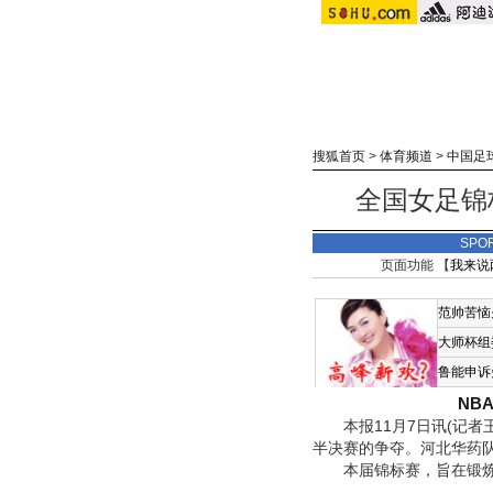
搜狐首页
>
体育频道
>
中国足
全国女足锦
SPO
页面功能 【
我来说
范帅苦恼
大师杯组
鲁能申诉
NB
本报11月7日讯(记者王
半决赛的争夺。河北华药
本届锦标赛，旨在锻炼