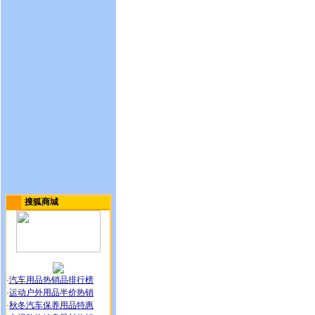
搜狐商城
·
汽车用品热销品排行榜
·
运动户外用品半价热销
·
秋冬汽车保养用品特惠