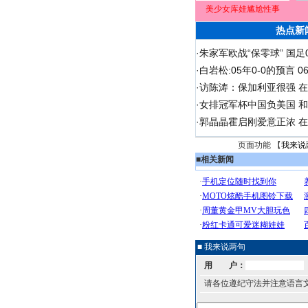
美少女库娃尴尬性事
热点新
·
朱家军欧战“保零球” 国足
·
白岩松:05年0-0的预言 
·
访陈涛：保加利亚很强 
·
女排冠军杯中国负美国 
·
郭晶晶霍启刚爱意正浓 在
页面功能 【
我来说
■
相关新闻
■ 我来说两句
用 户：
请各位遵纪守法并注意语言