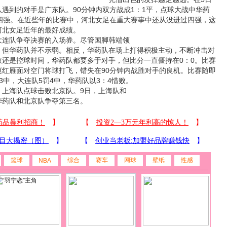
遇到的对手是广东队。90分钟内双方战成1：1平，点球大战中华药
级四强。在近些年的比赛中，河北女足在重大赛事中还从没进过四强，这
河北女足近年的最好成绩。
连队争夺决赛的入场券。尽管国脚韩端领
华药队并不示弱。相反，华药队在场上打得积极主动，不断冲击对
数还是控球时间，华药队都要多于对手，但比分一直僵持在0：0。比赛
赵红雁面对空门将球打飞，错失在90分钟内战胜对手的良机。比赛随即
3中，大连队5罚4中，华药队以3：4惜败。
海队点球击败北京队。9日，上海队和
药队和北京队争夺第三名。
篮球
综合
赛车
网球
壁纸
性感
NBA