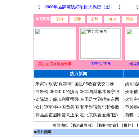
体育图吧
国内
国际
篮球
综合
NBA
“羽宁恋”主角
美少女库娃尴尬性事
维埃
热点新闻
·
朱家军欧战“保零球” 国足05收官战交白卷
·
姚明陷
·
白岩松:05年0-0的预言 06年与其麻木毋宁恨
·
麦蒂前
·
访陈涛：保加利亚很强 在国足学到很多东西
·
火箭主
·
女排冠军杯中国负美国 和平对话陈忠和惨败
·
范帅称
·
郭晶晶霍启刚爱意正浓 在北京购置爱巢(图)
·
前瞻：
页面功能 【
我来说两句
】【
我要“揪”错
】【
推荐
】【
■
相关新闻