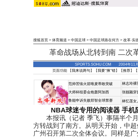
搜狐首页
>
体育频道
>
中国足球
>
中国足球路在何方
>
改革·实
革命战场从北转到南 二次
SPORTS.SOHU.COM 2004年11
页面功能 【
我来说两句
】【
我要“揪”错
】【
推荐
】【
林志玲裸
范帅苦恼火箭唯麦蒂敢突破
大师杯组委会炮轰阿加西
张靓颖穿
鲁能申诉失败郑智全球禁赛
林忆莲女
NBA球迷专用的阅读器
手机
本报讯（记者 季飞）事隔半个月
方转战到了南方。从明天开始，中超
广州召开第二次全体会议。同样是广