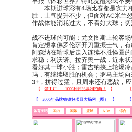
早报《
体彩
世界》特此提醒彩民不要
本期进球彩有4场比赛都是实力相
胜，士气提升不少，但面对AC米兰
作战体能消耗过大，不看好大球；切
战不进球的可能；尤文图斯上轮客场
肯定想拿佛罗伦萨开刀重振士气，有
阿森纳在输球后走入连续不胜怪圈的
求稳；利沃诺、拉齐奥一战，近来状
看好其一球小胜；雷吉纳挟上轮爆冷
玛，有继续取胜的机会；罗马主场向
3+，拼得过猛，且周末还有恶战，
体育图吧
国内
国际
篮球
综合
NBA