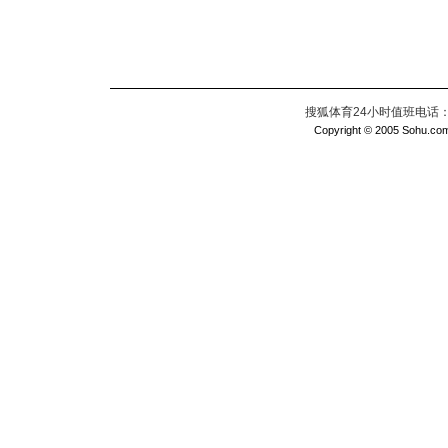
搜狐体育24小时值班电话：010
Copyright © 2005 Sohu.com I