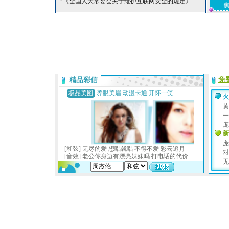
*《全国人大常委会关于维护互联网安全的规定》