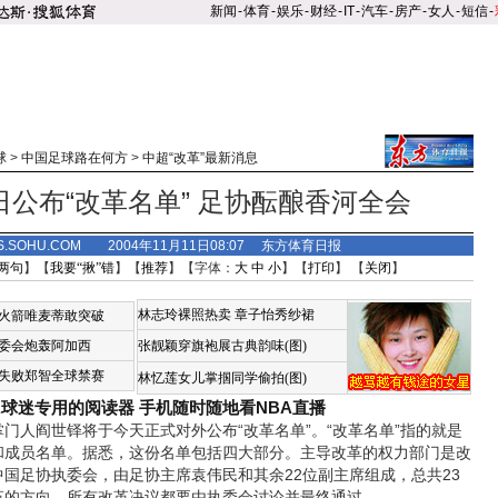
新闻
-
体育
-
娱乐
-
财经
-
IT
-
汽车
-
房产
-
女人
-
短信
-
球
>
中国足球路在何方
>
中超“改革”最新消息
公布“改革名单” 足协酝酿香河全会
S.SOHU.COM 2004年11月11日08:07 东方体育日报
两句
】【
我要“揪”错
】【
推荐
】【字体：
大
中
小
】【
打印
】 【
关闭
】
林志玲裸照热卖
章子怡秀纱裙
火箭唯麦蒂敢突破
委会炮轰阿加西
张靓颖穿旗袍展古典韵味(图)
失败郑智全球禁赛
林忆莲女儿掌掴同学偷拍(图)
A球迷专用的阅读器
手机随时随地看NBA直播
人阎世铎将于今天正式对外公布“改革名单”。“改革名单”指的就是
和成员名单。据悉，这份名单包括四大部分。主导改革的权力部门是改
国足协执委会，由足协主席袁伟民和其余22位副主席组成，总共23
革的方向，所有改革决议都要由执委会讨论并最终通过。