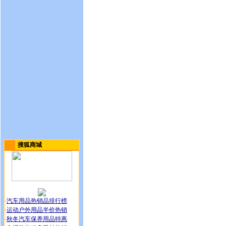
搜狐商城
·
汽车用品热销品排行榜
·
运动户外用品半价热销
·
秋冬汽车保养用品特惠