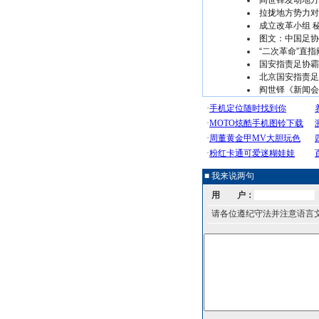
阎世铎发动地方
拉拢地方势力对
成立改革小组 
图文：中国足协
“二次革命”直指
国安指责足协霸
北京国安指责足
阎世铎《新闻会
■ 我来说两句
用 户：
请各位遵纪守法并注意语言