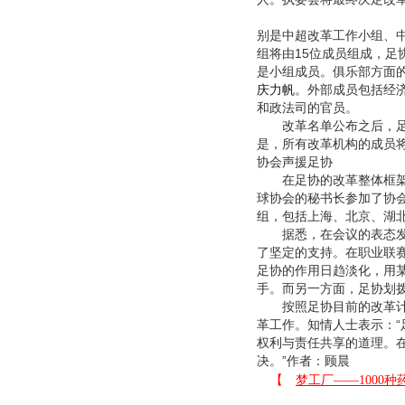
别是中超改革工作小组、
组将由15位成员组成，
是小组成员。俱乐部方面的
庆力帆
。外部成员包括经
和政法司的官员。
改革名单公布之后，足协
是，所有改革机构的成员
协会声援足协
在足协的改革整体框架中
球协会的秘书长参加了协
组，包括上海、北京、湖
据悉，在会议的表态发言
了坚定的支持。在职业联
足协的作用日趋淡化，用
手。而另一方面，足协划
按照足协目前的改革计划
革工作。知情人士表示：
权利与责任共享的道理。
决。”作者：顾晨