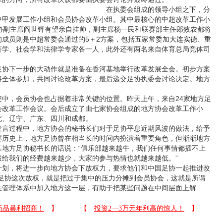
在执委会组成的领导小组之下，分
中甲发展工作小组和会员协会改革小组。其中最核心的中超改革工作小
足协副主席阎世铎有望亲自挂帅，副主席杨一民和联赛部主任郎效农都将
成员则是中超常委会通过的5＋2方案，包括五家常委加
大连实德
、
重
济学、社会学和法律学专家各一人，此外还有两名来自体育总局竞体司
下一步的大动作就是准备在香河基地举行改革发展全会。初步方案
将全体参加，共同讨论改革方案，最后递交足协执委会讨论决定。地方
，会员协会也占据着非常关键的位置。昨天上午，来自24家地方足
会改革工作会议。会后成立了由七家协会组成的地方协会改革工作小
北、辽宁、广东、四川和成都。
过程中，地方协会的秘书长们对于足协平息近期风波的做法，给予
赛历史上，地方足协曾在相当长的时间内扮演着重要角色，但渐渐地方
某地方足协秘书长的话说：“俱乐部越来越牛，我们任何事情都插不上
拨给我们的经费越来越少，大家的参与热情也就越来越低。”
，将进一步向地方协会下放权力，要求他们和中国足协一起推进改
“足协这次放权，就是把过于集中的压力分摊到会员协会，这就是所谓
在管理体系中加入地方这一层，有助于把某些问题在中间层面上解