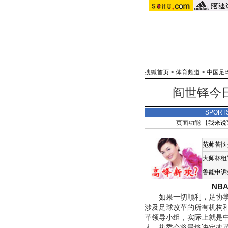
搜狐首页
>
体育频道
>
中国足
阎世铎今日
SPORT
页面功能 【
我来说
范帅苦恼
大师杯组
鲁能申诉
NB
如果一切顺利，足协掌门
涉及足球改革的所有机构
革领导小组，实际上就是中
人。执委会将最终决定改