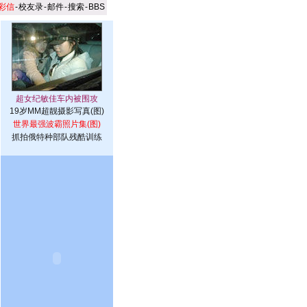
彩信
-
校友录
-
邮件
-
搜索
-
BBS
19岁MM超靓摄影写真(图)
世界最强波霸照片集(图)
抓拍俄特种部队残酷训练