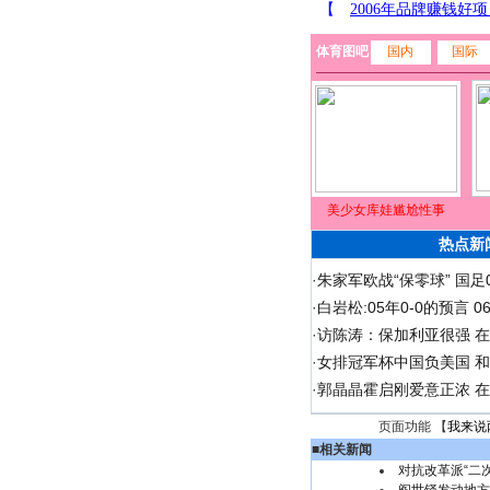
体育图吧
国内
国际
美少女库娃尴尬性事
热点新
·
朱家军欧战“保零球” 国足
·
白岩松:05年0-0的预言 
·
访陈涛：保加利亚很强 
·
女排冠军杯中国负美国 
·
郭晶晶霍启刚爱意正浓 在
页面功能 【
我来说
■
相关新闻
对抗改革派“二