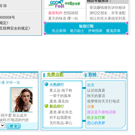
精品专题推荐：
谁说赚钱难告诉你秘诀
最新制作
想唱就唱
测IQ交朋友，非常速配
00008号
夏天的味道
哪一站
就让你笑火暴搞笑到底
规定》
短信订阅
护互联网安全的规定》
焦点新闻
魅力贴士
伊甸指南
魔鬼辞典