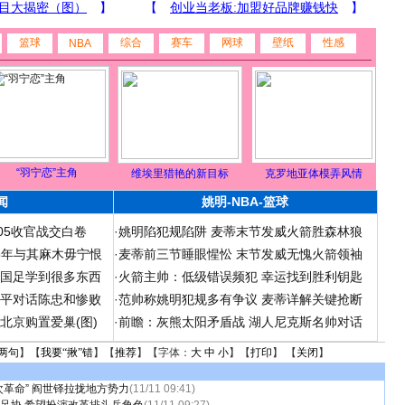
篮球
综合
赛车
网球
壁纸
性感
NBA
“羽宁恋”主角
维埃里猎艳的新目标
克罗地亚体模弄风情
闻
姚明-NBA-篮球
05收官战交白卷
·
姚明陷犯规陷阱 麦蒂末节发威火箭胜森林狼
06年与其麻木毋宁恨
·
麦蒂前三节睡眼惺忪 末节发威无愧火箭领袖
在国足学到很多东西
·
火箭主帅：低级错误频犯 幸运找到胜利钥匙
和平对话陈忠和惨败
·
范帅称姚明犯规多有争议 麦蒂详解关键抢断
北京购置爱巢(图)
·
前瞻：灰熊太阳矛盾战 湖人尼克斯名帅对话
两句
】【
我要“揪”错
】【
推荐
】【字体：
大
中
小
】【
打印
】 【
关闭
】
次革命” 阎世铎拉拢地方势力
(11/11 09:41)