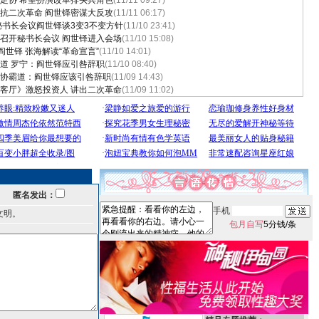
足协 希望扮演改革排头兵角色
(11/11 09:27)
抗二次革命 阎世铎密谋大反攻
(11/11 06:17)
秘书长会议阎世铎谈3变3不变方针
(11/10 23:41)
召开秘书长会议 阎世铎进入会场
(11/10 15:08)
阎世铎 张海解读“革命宣言”
(11/10 14:01)
道 罗宁：阎世铎应引咎辞职
(11/10 08:40)
协霸道：阎世铎应该引咎辞职
(11/09 14:43)
客厅》激怒投资人 讲出二次革命
(11/09 11:02)
匿名发出：
手机
文明。
包月自写
5分钱/条