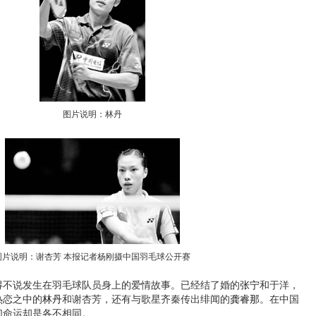
图片说明：林丹
图片说明：谢杏芳 本报记者杨刚摄中国羽毛球公开赛
说发生在羽毛球队员身上的爱情故事。已经结了婚的
张宁
和于洋，
热恋之中的
林丹
和谢杏芳，还有与歌星齐秦传出绯闻的
龚睿那
。在中国
们命运却是各不相同。