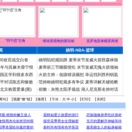
“羽宁恋”主角
维埃里猎艳的新目标
克罗地亚体模弄风情
闻
姚明-NBA-篮球
05收官战交白卷
·
姚明陷犯规陷阱 麦蒂末节发威火箭胜森林狼
06年与其麻木毋宁恨
·
麦蒂前三节睡眼惺忪 末节发威无愧火箭领袖
在国足学到很多东西
·
火箭主帅：低级错误频犯 幸运找到胜利钥匙
和平对话陈忠和惨败
·
范帅称姚明犯规多有争议 麦蒂详解关键抢断
北京购置爱巢(图)
·
前瞻：灰熊太阳矛盾战 湖人尼克斯名帅对话
两句
】【
我要“揪”错
】【
推荐
】【字体：
大
中
小
】【
打印
】 【
关闭
】