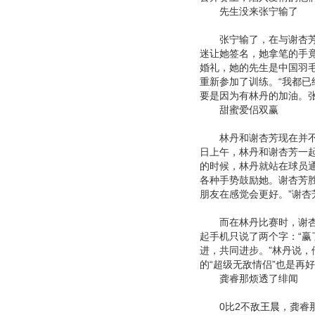
先生没来张宁输了
张宁输了，在与谢杏芳苦
迷让她签名，她拿笔的手竟
婚礼，她的先生是中国羽
重新参加了训练。“我都已
要是因为有林丹的加油。张
甜蜜爱侣双赢
林丹和谢杏芳现在并不避
日上午，林丹和谢杏芳一
的时候，林丹就站在球员
各种手势鼓励她。谢杏芳
朋友在感觉会更好。”谢杏
而在林丹比赛时，谢杏芳
起手机只说了两个字：“赢
进，共同进步。”林丹说，
的“超级无敌情侣”也是再
龚睿那烦透了绯闻
0比2不敌
王晨
，龚睿