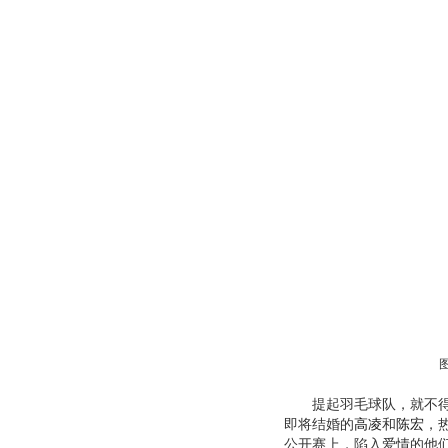
提起羽毛球队，就不得不
即将结婚的
高凌
和
陈宏
，
公开赛上，陷入爱情的他