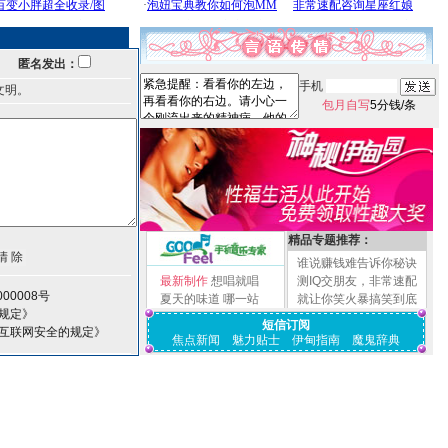
匿名发出：
手机
文明。
包月自写
5分钱/条
精品专题推荐：
谁说赚钱难告诉你秘诀
最新制作
想唱就唱
测IQ交朋友，非常速配
00008号
夏天的味道
哪一站
就让你笑火暴搞笑到底
规定》
短信订阅
护互联网安全的规定》
焦点新闻
魅力贴士
伊甸指南
魔鬼辞典