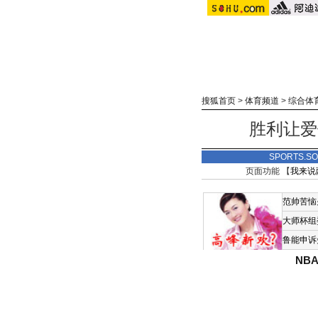
搜狐首页
>
体育频道
>
综合体
胜利让爱
SPORTS.
页面功能 【
我来说
范帅苦恼
大师杯组
鲁能申诉
NB