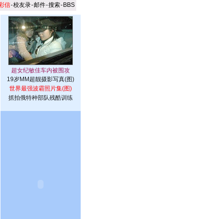
彩信
-
校友录
-
邮件
-
搜索
-
BBS
19岁MM超靓摄影写真(图)
世界最强波霸照片集(图)
抓拍俄特种部队残酷训练