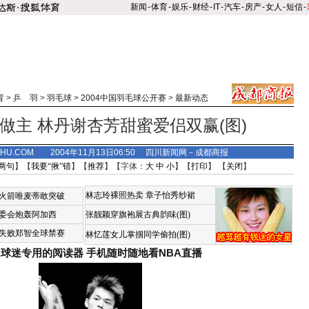
新闻
-
体育
-
娱乐
-
财经
-
IT
-
汽车
-
房产
-
女人
-
短信
-
育
>
乒 羽
>
羽毛球
>
2004中国羽毛球公开赛
>
最新动态
做主 林丹谢杏芳甜蜜爱侣双赢(图)
SOHU.COM 2004年11月13日06:50 四川新闻网－成都商报
两句
】【
我要“揪”错
】【
推荐
】【字体：
大
中
小
】【
打印
】 【
关闭
】
林志玲裸照热卖
章子怡秀纱裙
火箭唯麦蒂敢突破
委会炮轰阿加西
张靓颖穿旗袍展古典韵味(图)
失败郑智全球禁赛
林忆莲女儿掌掴同学偷拍(图)
A球迷专用的阅读器
手机随时随地看NBA直播