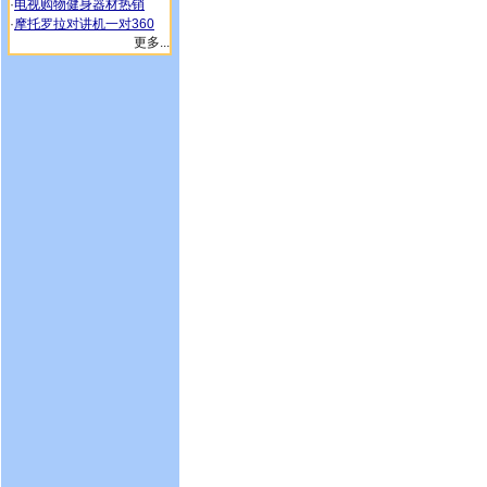
·
电视购物健身器材热销
·
摩托罗拉对讲机一对360
更多...