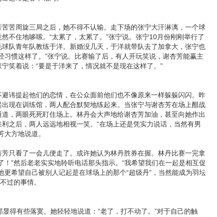
苦周旋三局之后，她不得不认输。走下场的张宁大汗淋漓，一个球
然不住地哆嗦。“太累了，太累了。”张宁说。张宁10月份刚刚举行了
毛球队青年队教练于洋。新婚没几天，于洋就带队去了加拿大，张宁也
经习惯这样了。”张宁说。比赛输了后，有人开玩笑说，谢杏芳能赢主
宁笑着说：“要是于洋来了，情况就不是现在这样了。”
讳提起他们的恋情，在公众面前他们也不像原来一样躲躲闪闪。昨
起出现在训练馆，两人配合默契地练起来。当张宁与谢杏芳在场上酣战
通道，两眼死死盯住场上。林丹会大声地给谢杏芳加油，甚至向她作出
胜利之后，两人远远地相视一笑。“在场上还是凭实力说话，当然有男
芳大方地说道。
只看了一会儿便走了。或许她认为林丹胜券在握。林丹比赛一完拿
了！”然后老老实实地聆听电话那头指示。“我希望我们在一起是相互促
他更希望自己被别人记起是在球场上的那个“超级丹”，当然能成为羽坛
好不过的事情。
那显得有些落寞。她轻轻地说道：“老了，打不动了。”对于自己的触