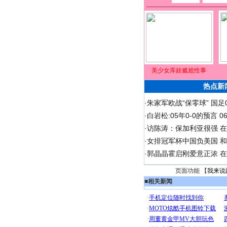
美少女库娃尴尬性事
热点新
·
朱家军欧战“保零球” 国足
·
白岩松:05年0-0的预言 
·
访陈涛：保加利亚很强 
·
女排冠军杯中国负美国 
·
郭晶晶霍启刚爱意正浓 在
页面功能 【
我来说
■
相关新闻