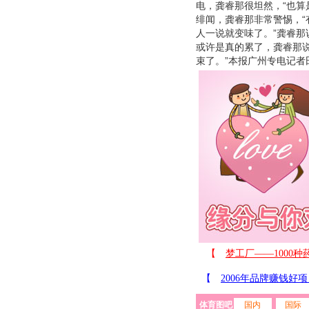
电，龚睿那很坦然，“也算
绯闻，龚睿那非常警惕，
人一说就变味了。”龚睿那
或许是真的累了，龚睿那
束了。”本报广州专电记者
体育图吧
国内
国际