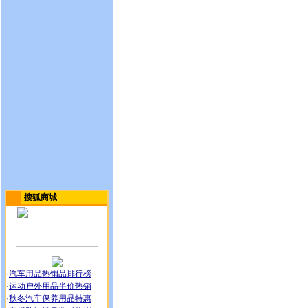
搜狐商城
·
汽车用品热销品排行榜
·
运动户外用品半价热销
·
秋冬汽车保养用品特惠