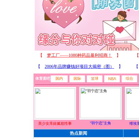
体育图吧
国内
国际
篮球
综合
NBA
“羽宁恋”主角
美少女库娃尴尬性事
维埃
热点新闻