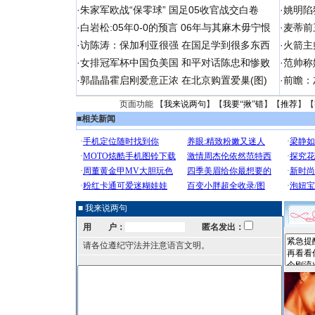
·
朱家军欧战“保零球” 国足05收官战交白卷
·
姚明陷
·
白岩松:05年0-0的预言 06年与其麻木毋宁恨
·
麦蒂前
·
访陈涛：保加利亚很强 在国足学到很多东西
·
火箭主
·
女排冠军杯中国负美国 和平对话陈忠和惨败
·
范帅称
·
郭晶晶霍启刚爱意正浓 在北京购置爱巢(图)
·
前瞻：
页面功能 【
我来说两句
】【
我要“揪”错
】【
推荐
】【
■
相关新闻
■ 我来说两句
用 户：
匿名发出：
请各位遵纪守法并注意语言文明。