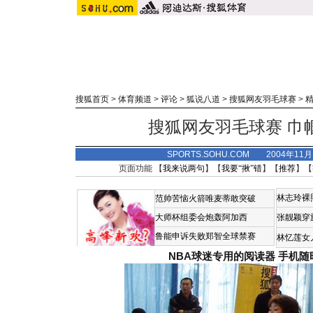
搜狐首页
>
体育频道
>
评论
>
狐说八道
>
搜狐网友羽毛球赛
>
搜狐网友羽毛球赛 巾帼
SPORTS.SOHU.COM 2004年11
页面功能 【
我来说两句
】【
我要“揪”错
】【
推荐
】【
林志玲裸
范帅苦恼火箭唯麦蒂敢突破
大师杯组委会炮轰阿加西
张靓颖穿
鲁能申诉失败郑智全球禁赛
林忆莲女
NBA球迷专用的阅读器
手机随