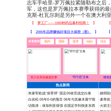
志车手哈里-罗万佩拉紧随勒布之后
军，这也是罗万佩拉本赛季获得的最
克斯-杜瓦尔则是另外一个在澳大利
体育图吧
国内
国际
篮球
综合
NBA
“羽宁恋”主角
美少女库娃尴尬性事
维埃
热点新闻
·
朱家军欧战“保零球” 国足05收官战交白卷
·
姚明陷
·
白岩松:05年0-0的预言 06年与其麻木毋宁恨
·
麦蒂前
·
访陈涛：保加利亚很强 在国足学到很多东西
·
火箭主