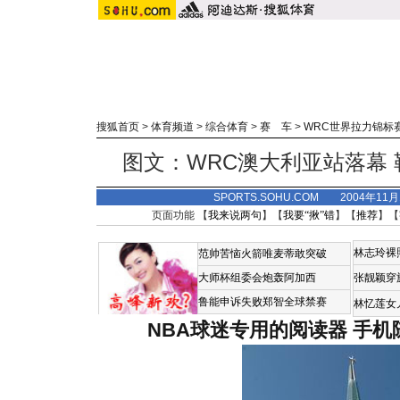
搜狐首页
>
体育频道
>
综合体育
>
赛 车
>
WRC世界拉力锦标
图文：WRC澳大利亚站落幕 
SPORTS.SOHU.COM 2004年11
页面功能 【
我来说两句
】【
我要“揪”错
】【
推荐
】【
林志玲裸
范帅苦恼火箭唯麦蒂敢突破
大师杯组委会炮轰阿加西
张靓颖穿
鲁能申诉失败郑智全球禁赛
林忆莲女
NBA球迷专用的阅读器
手机