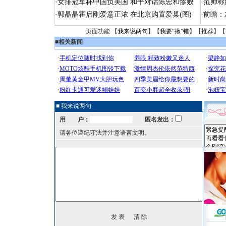
·
女排冠军杯中国负美国 和平对话陈忠和惨败
·
范帅称
·
郭晶晶霍启刚爱意正浓 在北京购置爱巢(图)
·
前瞻：
页面功能 【
我来说两句
】【
我要“揪”错
】【
推荐
】【
■
相关新闻
■ 我来说两句
用 户：
匿名发出：
请各位遵纪守法并注意语言文明。