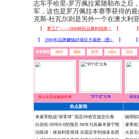
志车手哈里-罗万佩拉紧随勒布之后
军，这也是罗万佩拉本赛季获得的最
克斯-杜瓦尔则是另外一个在澳大利
体育图吧
国内
国际
篮球
综合
NBA
“羽宁恋”主角
美少女库娃尴尬性事
维埃
热点新闻
·
朱家军欧战“保零球” 国足05收官战交白卷
·
姚明陷
·
白岩松:05年0-0的预言 06年与其麻木毋宁恨
·
麦蒂前
·
访陈涛：保加利亚很强 在国足学到很多东西
·
火箭主