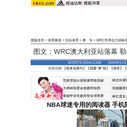
搜狐首页
>
体育频道
>
综合体育
>
赛 车
>
WRC世界拉力锦标
图文：WRC澳大利亚站落幕 勒
SPORTS.SOHU.COM 2004年11
页面功能 【
我来说两句
】【
我要“揪”错
】【
推荐
】【
林志玲裸
范帅苦恼火箭唯麦蒂敢突破
大师杯组委会炮轰阿加西
张靓颖穿
鲁能申诉失败郑智全球禁赛
林忆莲女
NBA球迷专用的阅读器
手机