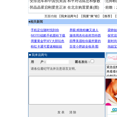
·
女排冠军杯中国负美国 和平对话陈忠和惨败
·
范帅称
·
郭晶晶霍启刚爱意正浓 在北京购置爱巢(图)
·
前瞻：
页面功能 【
我来说两句
】【
我要“揪”错
】【
推荐
】【
■
相关新闻
■ 我来说两句
用 户：
匿名发出：
请各位遵纪守法并注意语言文明。