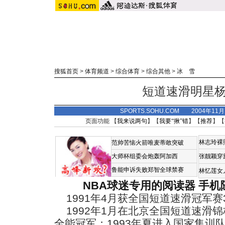
搜狐首页
>
体育频道
>
综合体育
>
综合其他
>
冰 雪
短道速滑明星
SPORTS.SOHU.COM 2004年11
页面功能 【
我来说两句
】【
我要“揪”错
】【
推荐
】【
林志玲裸
范帅苦恼火箭唯麦蒂敢突破
大师杯组委会炮轰阿加西
张靓颖穿
鲁能申诉失败郑智全球禁赛
林忆莲女
NBA球迷专用的阅读器
手机
1991年4月获全国短道速滑冠军赛3
1992年1月在北京全国短道速滑锦标
全能冠军；1993年夏进入国家集训