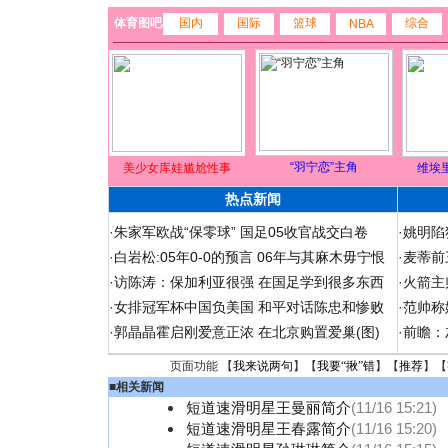
体育图吧
国内
国际
篮球
综合
NBA
“羽宁恋”主角
美少女库娃尴尬性事
维埃
热点新闻
·
朱家军欧战“保零球” 国足05收官战交白卷
·
姚明陷
·
白岩松:05年0-0的预言 06年与其麻木毋宁恨
·
麦蒂前
·
访陈涛：保加利亚很强 在国足学到很多东西
·
火箭主
·
女排冠军杯中国负美国 和平对话陈忠和惨败
·
范帅称
·
郭晶晶霍启刚爱意正浓 在北京购置爱巢(图)
·
前瞻：
页面功能 【
我来说两句
】【
我要“揪”错
】【
推荐
】【
■
相关新闻
短道速滑明星王曼丽简介
(11/16 15:21)
短道速滑明星王春露简介
(11/16 15:20)