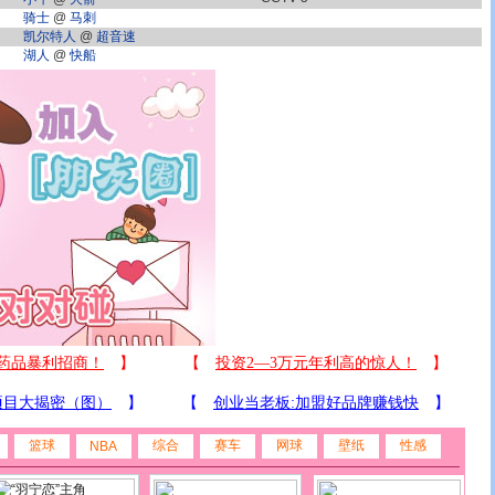
骑士
@
马刺
凯尔特人
@
超音速
湖人
@
快船
篮球
综合
赛车
网球
壁纸
性感
NBA