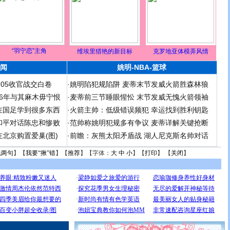
“羽宁恋”主角
维埃里猎艳的新目标
克罗地亚体模弄风情
闻
姚明-NBA-篮球
足05收官战交白卷
·
姚明陷犯规陷阱 麦蒂末节发威火箭胜森林狼
 06年与其麻木毋宁恨
·
麦蒂前三节睡眼惺忪 末节发威无愧火箭领袖
在国足学到很多东西
·
火箭主帅：低级错误频犯 幸运找到胜利钥匙
和平对话陈忠和惨败
·
范帅称姚明犯规多有争议 麦蒂详解关键抢断
北京购置爱巢(图)
·
前瞻：灰熊太阳矛盾战 湖人尼克斯名帅对话
说两句
】【
我要“揪”错
】【
推荐
】【字体：
大
中
小
】【
打印
】 【
关闭
】