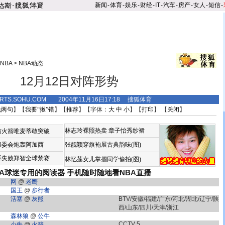
新闻
-
体育
-
娱乐
-
财经
-
IT
-
汽车
-
房产
-
女人
-
短信
-
NBA
>
NBA动态
12月12日对阵形势
ORTS.SOHU.COM 2004年11月16日17:18 搜狐体育
说两句
】【
我要“揪”错
】【
推荐
】【字体：
大
中
小
】【
打印
】 【
关闭
】
林志玲裸照热卖
章子怡秀纱裙
恼火箭唯麦蒂敢突破
组委会炮轰阿加西
张靓颖穿旗袍展古典韵味(图)
诉失败郑智全球禁赛
林忆莲女儿掌掴同学偷拍(图)
BA球迷专用的阅读器
手机随时随地看NBA直播
网
@
老鹰
国王
@
步行者
活塞
@
灰熊
BTV/安徽/福建/广东/河北/湖北/辽宁/陕
西/山东/四川/天津/浙江
森林狼
@
公牛
CCTV 5
小牛
@
火箭