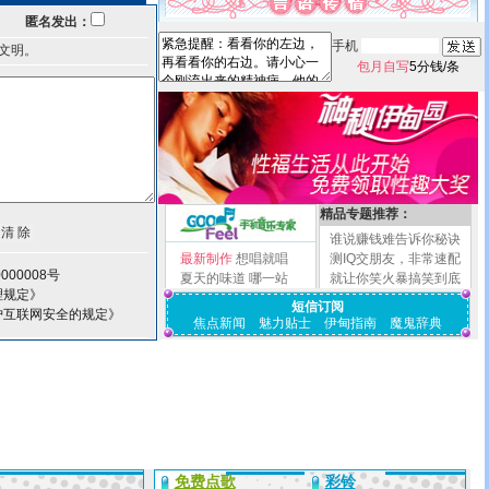
匿名发出：
手机
文明。
包月自写
5分钱/条
精品专题推荐：
谁说赚钱难告诉你秘诀
最新制作
想唱就唱
测IQ交朋友，非常速配
000008号
夏天的味道
哪一站
就让你笑火暴搞笑到底
理规定》
短信订阅
护互联网安全的规定》
焦点新闻
魅力贴士
伊甸指南
魔鬼辞典