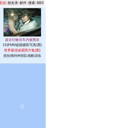
彩信
-
校友录
-
邮件
-
搜索
-
BBS
19岁MM超靓摄影写真(图)
世界最强波霸照片集(图)
抓拍俄特种部队残酷训练