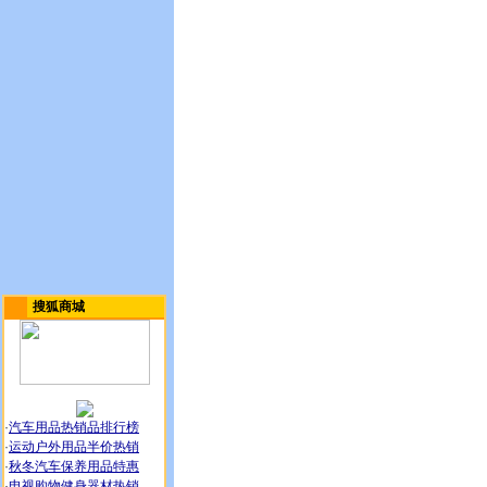
搜狐商城
·
汽车用品热销品排行榜
·
运动户外用品半价热销
·
秋冬汽车保养用品特惠
·
电视购物健身器材热销