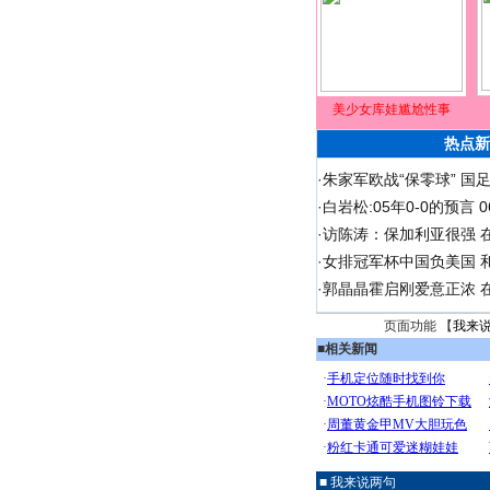
美少女库娃尴尬性事
热点新
·
朱家军欧战“保零球” 国
·
白岩松:05年0-0的预言
·
访陈涛：保加利亚很强 
·
女排冠军杯中国负美国 
·
郭晶晶霍启刚爱意正浓 在
页面功能 【
我来
■
相关新闻
■ 我来说两句