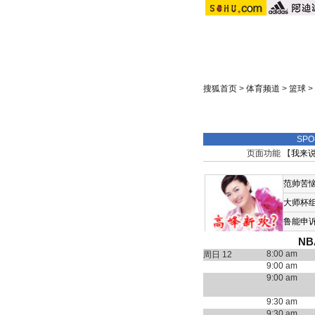
搜狐首页
>
体育频道
>
篮球
>
SP
页面功能 【
我来
范帅苦
大师杯
鲁能申
N
8:00 am
周日 12
9:00 am
9:00 am
9:30 am
9:30 am