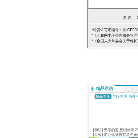
*经营许可证编号：京ICP000
*《互联网电子公告服务管理
*《全国人大常委会关于维