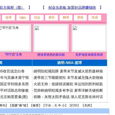
篮球
综合
赛车
网球
壁纸
性感
NBA
“羽宁恋”主角
维埃里猎艳的新目标
克罗地亚体模弄风情
闻
姚明-NBA-篮球
05收官战交白卷
·
姚明陷犯规陷阱 麦蒂末节发威火箭胜森林狼
06年与其麻木毋宁恨
·
麦蒂前三节睡眼惺忪 末节发威无愧火箭领袖
在国足学到很多东西
·
火箭主帅：低级错误频犯 幸运找到胜利钥匙
和平对话陈忠和惨败
·
范帅称姚明犯规多有争议 麦蒂详解关键抢断
北京购置爱巢(图)
·
前瞻：灰熊太阳矛盾战 湖人尼克斯名帅对话
两句
】【
我要“揪”错
】【
推荐
】【字体：
大
中
小
】【
打印
】 【
关闭
】