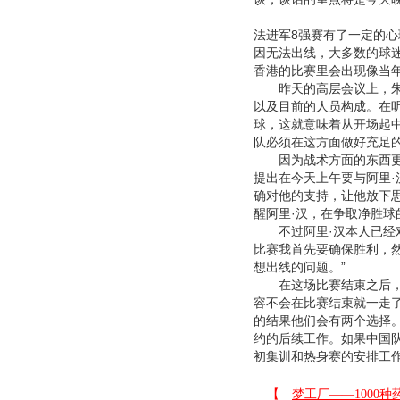
法进军8强赛有了一定的
因无法出线，大多数的球
香港的比赛里会出现像当年
昨天的高层会议上，朱和
以及目前的人员构成。在
球，这就意味着从开场起
队必须在这方面做好充足
因为战术方面的东西更多
提出在今天上午要与阿里
确对他的支持，让他放下
醒阿里·汉，在争取净胜
不过阿里·汉本人已经对
比赛我首先要确保胜利，
想出线的问题。”
在这场比赛结束之后，汉
容不会在比赛结束就一走
的结果他们会有两个选择
约的后续工作。如果中国
初集训和热身赛的安排工