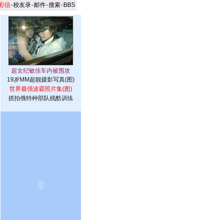
彩信
-
校友录
-
邮件
-
搜索
-
BBS
19岁MM超靓摄影写真(图)
世界最强波霸照片集(图)
抓拍俄特种部队残酷训练