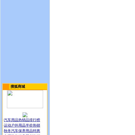
搜狐商城
·
汽车用品热销品排行榜
·
运动户外用品半价热销
·
秋冬汽车保养用品特惠