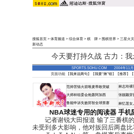
搜狐首页
>
体育频道
>
综合体育
>
棋 牌
>
围棋世界
>
三星火
新动态
今天要打持久战 古力：
SPORTS.SOHU.COM 2004年11
页面功能 【
我来说两句
】【
我要“揪”错
】【
推荐
】【
林志玲裸
范帅苦恼火箭唯麦蒂敢突破
大师杯组委会炮轰阿加西
张靓颖穿
鲁能申诉失败郑智全球禁赛
林忆莲女
NBA球迷专用的阅读器
手机
记者谢锐大田报道 输了三番棋的
未受到多大影响，他对扳回后两盘比