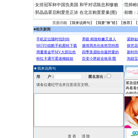
·
女排冠军杯中国负美国 和平对话陈忠和惨败
·
范帅称
·
郭晶晶霍启刚爱意正浓 在北京购置爱巢(图)
·
前瞻：
页面功能 【
我来说两句
】【
我要“揪”错
】【
推荐
】【
■
相关新闻
■ 我来说两句
用 户：
匿名发出：
请各位遵纪守法并注意语言文明。