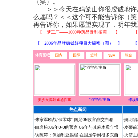
（笑）。
＞＞今天在鸡笼山你很虔诚地许愿
么愿吗？＜＜这个可不能告诉你（笑
再告诉你，如果愿望实现了，明年我还
体育图吧
国内
国际
篮球
综合
NBA
“羽宁恋”主角
美少女库娃尴尬性事
维埃
热点新闻
·
朱家军欧战“保零球” 国足05收官战交白卷
·
姚明陷
·
白岩松:05年0-0的预言 06年与其麻木毋宁恨
·
麦蒂前
·
访陈涛：保加利亚很强 在国足学到很多东西
·
火箭主