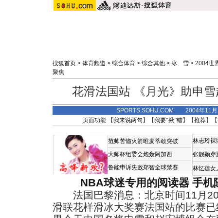
搜狐首页
>
体育频道
>
综合体育
>
综合其他
>
冰 雪
>
2004
聚焦
花滑法国站 《月光》助申
SPORTS.SOHU.COM 2004年11
页面功能 【
我来说两句
】【
我要“揪”错
】【
推荐
】【
林志玲裸
范帅苦恼火箭唯麦蒂敢突破
大师杯组委会炮轰阿加西
张靓颖穿
鲁能申诉失败郑智全球禁赛
林忆莲女
NBA球迷专用的阅读器
手机
法国巴黎消息：北京时间11月20日，
滑联花样滑冰大奖赛法国站的比赛已