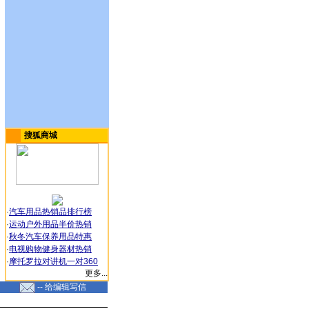
搜狐商城
·
汽车用品热销品排行榜
·
运动户外用品半价热销
·
秋冬汽车保养用品特惠
·
电视购物健身器材热销
·
摩托罗拉对讲机一对360
更多...
-- 给编辑写信