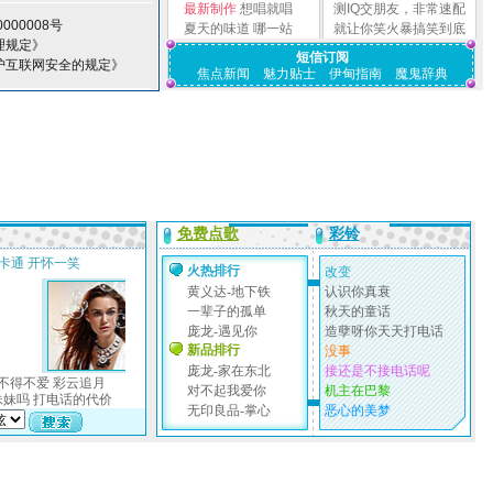
最新制作
想唱就唱
测IQ交朋友，非常速配
000008号
夏天的味道
哪一站
就让你笑火暴搞笑到底
理规定》
短信订阅
护互联网安全的规定》
焦点新闻
魅力贴士
伊甸指南
魔鬼辞典