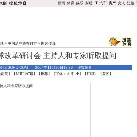
新闻
-
体育
-
娱乐
-
财经
-
IT
-
汽车
-
房产
-
女人
-
短信
-
球
>
中国足球路在何方
>
图片传真
球改革研讨会 主持人和专家听取提问
RTS.SOHU.COM 2004年11月20日18:39 搜狐体育
说两句
】【
我要“揪”错
】【
推荐
】【字体：
大
中
小
】【
打印
】 【
关闭
】