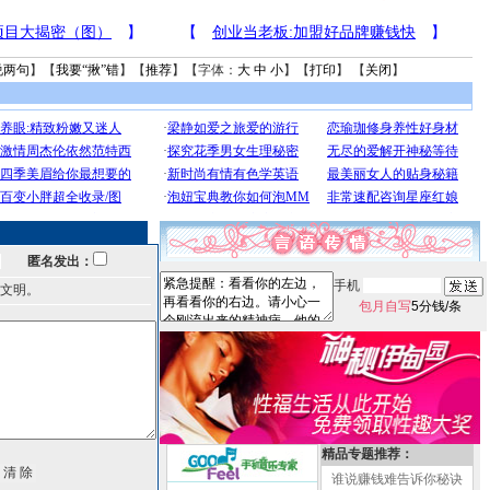
说两句
】【
我要“揪”错
】【
推荐
】【字体：
大
中
小
】【
打印
】 【
关闭
】
匿名发出：
手机
文明。
包月自写
5分钱/条
精品专题推荐：
谁说赚钱难告诉你秘诀