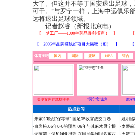
大了。但这并不等于国安退出足球，
可干。”与罗宁一样，上海中远俱乐
远将退出足球领域。
记者赵睿（新报北京电）
体育图吧
国内
国际
篮球
综合
NBA
“羽宁恋”主角
美少女库娃尴尬性事
维埃
热点新闻
·
朱家军欧战“保零球” 国足05收官战交白卷
·
姚明陷
·
白岩松:05年0-0的预言 06年与其麻木毋宁恨
·
麦蒂前
·
访陈涛：保加利亚很强 在国足学到很多东西
·
火箭主