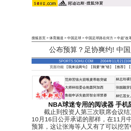
搜狐首页
>
体育频道
>
中国足球
>
中国足球路在何方
>
中超“改
公布预算？足协爽约! 中
SPORTS.SOHU.COM 2004年11月21
页面功能 【
我来说两句
】【
我要“揪”错
】【
推荐
】【
林志玲裸
范帅苦恼火箭唯麦蒂敢突破
大师杯组委会炮轰阿加西
张靓颖穿
鲁能申诉失败郑智全球禁赛
林忆莲女
NBA球迷专用的阅读器
手机
截止到投资人第三次联席会议结束
10月16日公开承诺的那样，在11月
预算，这让张海等人又有了可以挖苦