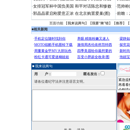
·
女排冠军杯中国负美国 和平对话陈忠和惨败
·
范帅称
·
郭晶晶霍启刚爱意正浓 在北京购置爱巢(图)
·
前瞻：
页面功能 【
我来说两句
】【
我要“揪”错
】【
推荐
】【
■
相关新闻
■ 我来说两句
用 户：
匿名发出：
请各位遵纪守法并注意语言文明。