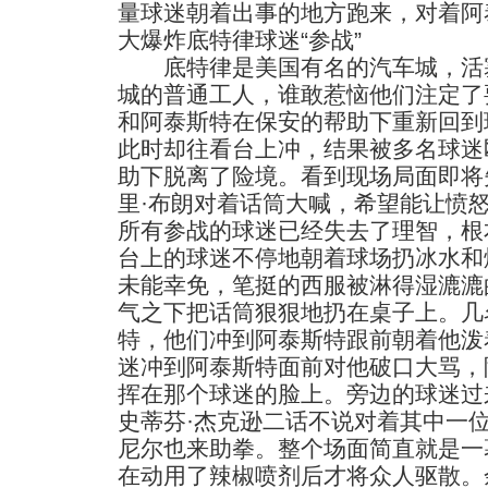
量球迷朝着出事的地方跑来，对着阿
大爆炸底特律球迷“参战”
底特律是美国有名的汽车城，活塞
城的普通工人，谁敢惹恼他们注定了
和阿泰斯特在保安的帮助下重新回到
此时却往看台上冲，结果被多名球迷
助下脱离了险境。看到现场局面即将
里·布朗对着话筒大喊，希望能让愤
所有参战的球迷已经失去了理智，根
台上的球迷不停地朝着球场扔冰水和
未能幸免，笔挺的西服被淋得湿漉漉
气之下把话筒狠狠地扔在桌子上。几
特，他们冲到阿泰斯特跟前朝着他泼
迷冲到阿泰斯特面前对他破口大骂，
挥在那个球迷的脸上。旁边的球迷过
史蒂芬·杰克逊二话不说对着其中一位
尼尔也来助拳。整个场面简直就是一
在动用了辣椒喷剂后才将众人驱散。