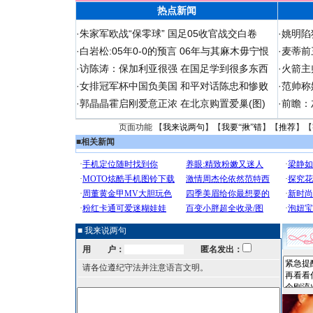
热点新闻
·
朱家军欧战“保零球” 国足05收官战交白卷
·
姚明陷
·
白岩松:05年0-0的预言 06年与其麻木毋宁恨
·
麦蒂前
·
访陈涛：保加利亚很强 在国足学到很多东西
·
火箭主
·
女排冠军杯中国负美国 和平对话陈忠和惨败
·
范帅称
·
郭晶晶霍启刚爱意正浓 在北京购置爱巢(图)
·
前瞻：
页面功能 【
我来说两句
】【
我要“揪”错
】【
推荐
】【
■
相关新闻
■ 我来说两句
用 户：
匿名发出：
请各位遵纪守法并注意语言文明。