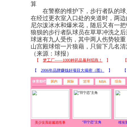
算
在警察的维护下，步行者队的球员
在经过更衣室入口处的夹道时，两边
尼尔泼冰水和爆米花，随后又有一把
狼狈的步行者队球员在草草冲洗之后
球迷有九人受伤，其中两人伤势较重
山宫殿球馆一片狼藉，只留下几名清洁
（来源：球报）
体育图吧
国内
国际
篮球
综合
NBA
“羽宁恋”主角
美少女库娃尴尬性事
维埃