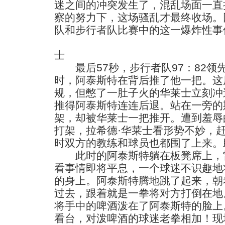
迷之间的冲突发生了，混乱场面一直
察的努力下，这场骚乱才最终收场。回
队和步行者队比赛中的这一爆炸性事
士
最后57秒，步行者队97：82领
时，阿泰斯特在背后推了他一把。这
规，但憋了一肚子火的华莱士立刻冲
推得阿泰斯特连连后退。站在一旁的
架，却被华莱士一把推开。遭到羞辱
打架，拉希德·华莱士看形势不妙，
时双方的教练和球员也都围了上来。
此时的阿泰斯特躺在板凳席上，雷
看事情即将平息，一个球迷不识趣地
的身上。阿泰斯特腾地跳了起来，朝
过去，跟着就是一拳将对方打倒在地
将手中的啤酒泼在了阿泰斯特的脸上
看台，对泼啤酒的球迷老拳相加！现