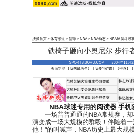
搜狐首页
>
体育频道
>
篮球
>
NBA
>
NBA动态
>
NBA球员斗殴
铁椅子砸向小奥尼尔 步行
SPORTS.SOHU.COM 2004年11月
页面功能 【
我来说两句
】【
我要“揪”错
】【
推荐
】【
林志玲裸
范帅苦恼火箭唯麦蒂敢突破
大师杯组委会炮轰阿加西
张靓颖穿
鲁能申诉失败郑智全球禁赛
林忆莲女
NBA球迷专用的阅读器
手机
一场普普通通的NBA常规赛，却
演变成一场大规模的群殴！伴随着一
他！”的叫喊声，NBA历史上最大规