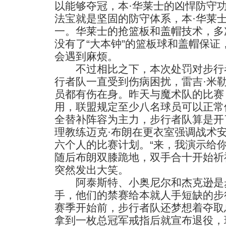
以能够夺冠，本·华莱士的凶悍防守
法宝就是坚固的防守体系，本·华莱
一。华莱士的抢篮板和盖帽技术，多
没有了“大本钟”的篮板球和盖帽保
会遇到麻烦。
不过相比之下，本次处罚对步行者
行者队一直受到伤病困扰，雷吉·米
员都有伤在身。昨天与魔术队的比赛
用，联盟规定至少八名球员可以正常
全替补阵容为主力，步行者队算是开
理教练迈克·布朗在更衣室强调战术
六个人的比赛计划。“来，我演示给你
随后布朗双膝跪地，双手合十开始祈
突然发出大笑。
阿泰斯特、小奥尼尔和杰克逊是
手，他们的禁赛给本就人手短缺的步
赛季开始前，步行者队还梦想着夺取
拿到一枚总冠军戒指后就宣布退役，