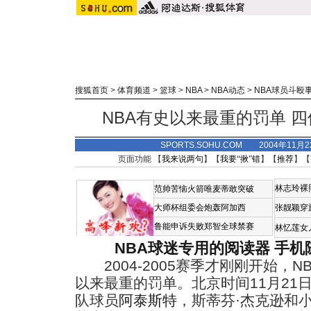
搜狐首页
>
体育频道
>
篮球
>
NBA
>
NBA动态
>
NBA球员斗殴
NBA有史以来最重的罚单 
SPORTS.SOHU.COM 2004年11月
页面功能 【
我来说两句
】【
我要“揪”错
】【
推荐
】【
林志玲裸
范帅苦恼火箭唯麦蒂敢突破
大师杯组委会炮轰阿加西
张靓颖穿
鲁能申诉失败郑智全球禁赛
林忆莲女
NBA球迷专用的阅读器
手机
2004-2005赛季才刚刚开始，
以来最重的罚单。北京时间11月21
队球员
阿泰斯特
，斯蒂芬·杰克逊和