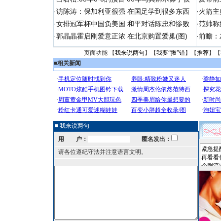
·
访陈涛：保加利亚很强 在国足学到很多东西
·
火箭主
·
女排冠军杯中国负美国 和平对话陈忠和惨败
·
范帅称
·
郭晶晶霍启刚爱意正浓 在北京购置爱巢(图)
·
前瞻：
页面功能 【
我来说两句
】【
我要“揪”错
】【
推荐
】【
■
相关新闻
■ 我来说两句
用 户：
匿名发出：
请各位遵纪守法并注意语言文明。