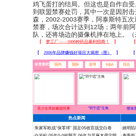
鸡飞蛋打的结局。但这也是自作自受
到联盟禁赛处罚，其中一次是因肘击
森，2002-2003赛季，阿泰斯特
禁赛，场次合计达到12场；两年前
队，还将场边的摄像机摔在地上。（
体育图吧
国内
国际
篮球
综合
NBA
“羽宁恋”主角
美少女库娃尴尬性事
维埃
热点新闻
·
朱家军欧战“保零球” 国足05收官战交白卷
·
姚明陷
·
白岩松:05年0-0的预言 06年与其麻木毋宁恨
·
麦蒂前