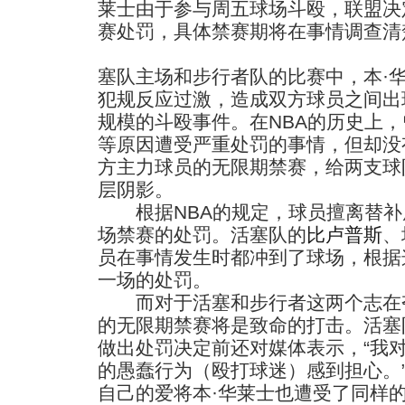
莱士由于参与周五球场斗殴，联盟决
赛处罚，具体禁赛期将在事情调查清
塞队主场和步行者队的比赛中，本·
犯规反应过激，造成双方球员之间出
规模的斗殴事件。在NBA的历史上
等原因遭受严重处罚的事情，但却没
方主力球员的无限期禁赛，给两支球
层阴影。
根据NBA的规定，球员擅离替补
场禁赛的处罚。活塞队的
比卢普斯
、
员在事情发生时都冲到了球场，根据
一场的处罚。
而对于活塞和步行者这两个志在夺
的无限期禁赛将是致命的打击。活塞
做出处罚决定前还对媒体表示，“我
的愚蠢行为（殴打球迷）感到担心。
自己的爱将本·华莱士也遭受了同样