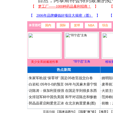
自然，阿泰斯特会得到最重的处
体育图吧
国内
国际
篮球
综合
NBA
“羽宁恋”主角
美少女库娃尴尬性事
维埃
热点新闻
·
朱家军欧战“保零球” 国足05收官战交白卷
·
姚明陷
·
白岩松:05年0-0的预言 06年与其麻木毋宁恨
·
麦蒂前
·
访陈涛：保加利亚很强 在国足学到很多东西
·
火箭主
·
女排冠军杯中国负美国 和平对话陈忠和惨败
·
范帅称
·
郭晶晶霍启刚爱意正浓 在北京购置爱巢(图)
·
前瞻：
页面功能 【
我来说两句
】【
我要“揪”错
】【
推荐
】【