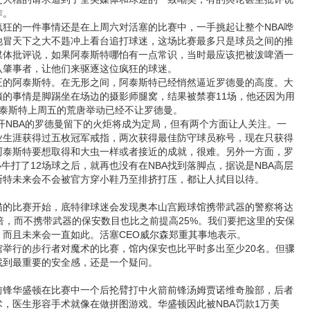
作。
的一件事情还是在上周六对活塞的比赛中，一手挑起让整个NBA哗
他冒天下之大不韪冲上看台追打球迷，这场比赛最多只是球员之间的推
媒体批评说，如果阿泰斯特哪怕有一点常识，当时最应该把被泼啤酒一
认肇事者，让他们来驱逐这位疯狂的球迷。
阿泰斯特。在无形之间，阿泰斯特已经悄然逼近罗德曼的高度。大
癫的事情是脚踢坐在场边的摄影师腿窝，结果被禁赛11场，他还因为用
阿泰斯特上周五的荒唐举动已经不让罗德曼。
开NBA的罗德曼留下的火炬将成为定局，但有两个方面让人关注。一
业生涯获得过五枚冠军戒指，两次获得最佳防守球员称号，现在只获得
阿泰斯特要想取得和大虫一样或者接近的成就，很难。另外一方面，罗
季为小牛打了12场球之后，就再也没有在NBA找到落脚点，据说是NBA高层
斯特未来会不会被官方穿小鞋乃至排挤打压，都让人拭目以待。
比赛开始，底特律球迷会发现奥本山宫殿球馆携带武器的警察将达
倍，而不携带武器的保安数目也比之前提高25%。我们要把这里的安保
而且未来会一直如此。活塞CEO威尔森郑重其事地表示。
行的步行者对魔术的比赛，馆内保安也比平时多出至少20名。但骤
找到最重要的安全感，还是一个疑问。
前锋华盛顿在比赛中一个后抡臂打中火箭前锋汤姆贾诺维奇脸部，后者
，医生形容手术就像在做拼图游戏。华盛顿因此被NBA罚款1万美