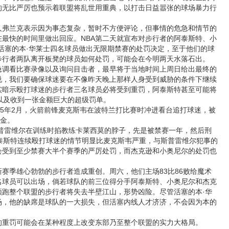
的无比严厉也预示着联盟将乱世用重典，以打击日益嚣张的球场暴力行
弗兰克表示因为事态复杂，暂时不方便评论，但事情的危急和情节的
最快的时间里做出回应。NBA第二天就宣布对步行者的阿泰斯特、小
活塞的本·华莱士四名球员做出无限期禁赛的处罚决定，至于他们的球
步行者两队离开板凳的球员如何处罚，可能会在今明两天水落石出。
看比赛录像以及询问目击者，最早将于当地时间上周日给出最终的
说，我们要确保球迷要在不像昨天晚上那样人身受到威胁的条件下继续
实暗示殴打球迷的步行者三名球员必将受到重罚，阿泰斯特甚至可能将
以及收到一张金额巨大的超级罚单。
5年2月，火箭前锋麦克斯韦在波特兰打比赛时冲进看台追打球迷，被
美金。
普雷维尔在训练时掐教练卡莱西莫的脖子，先是被禁赛一年，然后刑
阿泰斯特连续殴打球迷的情节明显比麦克斯韦严重，与斯普雷维尔犯事的
会受到至少禁赛大半个赛季的严厉处罚，而杰克逊和小奥尼尔的处罚也
季雄心勃勃的步行者造成重创。周六，他们主场83比86败给魔术
名球员可以出场，倘若球队的前三位得分手阿泰斯特、小奥尼尔和杰克
领跑整个联盟的步行者将失去半壁江山，形势凶险。尽管活塞的本·华
场，他的缺席是球队的一大损失，但活塞内线人才济济，不会因为本的
罚可能会在某种程度上改变东部乃至整个联盟的实力大格局。