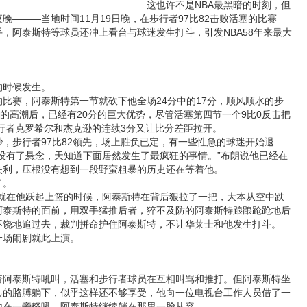
这也许不是NBA最黑暗的时刻，但
晚———当地时间11月19日晚，在步行者97比82击败活塞的比赛
，阿泰斯特等球员还冲上看台与球迷发生打斗，引发NBA58年来最大
时候发生。
赛，阿泰斯特第一节就砍下他全场24分中的17分，顺风顺水的步
0的高潮后，已经有20分的巨大优势，尽管活塞第四节一个9比0反击把
步行者克罗希尔和杰克逊的连续3分又让比分差距拉开。
，步行者97比82领先，场上胜负已定，有一些性急的球迷开始退
没有了悬念，天知道下面居然发生了最疯狂的事情。”布朗说他已经在
失利，压根没有想到一段野蛮粗暴的历史还在等着他。
了。
在他跃起上篮的时候，阿泰斯特在背后狠拉了一把，大本从空中跌
阿泰斯特的面前，用双手猛推后者，猝不及防的阿泰斯特踉踉跄跄地后
不饶地追过去，裁判拼命护住阿泰斯特，不让华莱士和他发生打斗。
场闹剧就此上演。
泰斯特吼叫，活塞和步行者球员在互相叫骂和推打。但阿泰斯特坐
己的胳膊躺下，似乎这样还不够享受，他向一位电视台工作人员借了一
地在一旁怒吼，阿泰斯特继续躺在那里一脸从容。