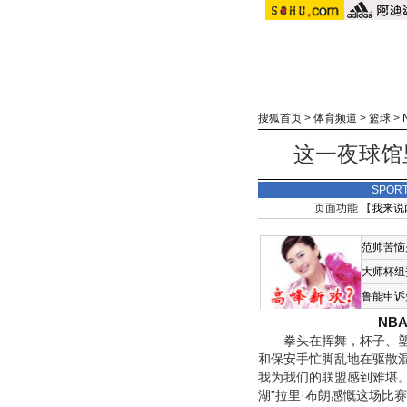
搜狐首页
>
体育频道
>
篮球
>
这一夜球馆
SPOR
页面功能 【
我来说
范帅苦恼
大师杯组
鲁能申诉
NB
拳头在挥舞，杯子、塑料
和保安手忙脚乱地在驱散
我为我们的联盟感到难堪。”
湖”拉里·布朗感慨这场比