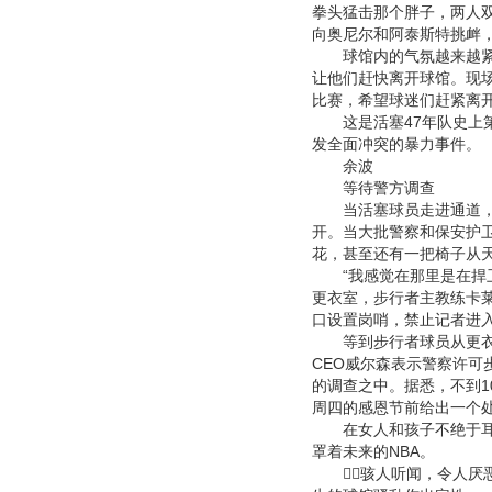
拳头猛击那个胖子，两人
向奥尼尔和阿泰斯特挑衅，
球馆内的气氛越来越紧张
让他们赶快离开球馆。现场
比赛，希望球迷们赶紧离
这是活塞47年队史上第
发全面冲突的暴力事件。
余波
等待警方调查
当活塞球员走进通道，奥
开。当大批警察和保安护
花，甚至还有一把椅子从
“我感觉在那里是在捍卫
更衣室，步行者主教练卡莱
口设置岗哨，禁止记者进
等到步行者球员从更衣室
CEO威尔森表示警察许
的调查之中。据悉，不到
周四的感恩节前给出一个
在女人和孩子不绝于耳的
罩着未来的NBA。
骇人听闻，令人厌恶