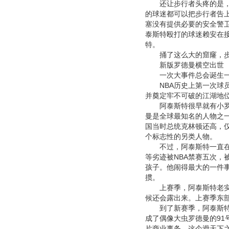
还让步行者头疼的是，他
的球迷都可以把步行者告
塞没有提供必要的安全警卫
泰斯特殴打的球迷赖安在
特。
捅了这么大的窟窿，步
新版罗德曼横空出世
一次大事件总会诞生一位大
NBA历史上第一次球员
并奠定牢不可破的江湖地
阿泰斯特很早就有小罗德
曼是全球最知名的人物之
国当时总统克林顿还高，
个标志性的另类人物。
不过，阿泰斯特一直在朝罗
等劣迹被NBA禁赛五次，
孩子。他闹得最大的一件
掼。
上赛季，阿泰斯特老实了
候还会露出来。上赛季东
到了新赛季，阿泰斯特的
成了偶像大虫罗德曼的91
片商业事务，这个滑天下