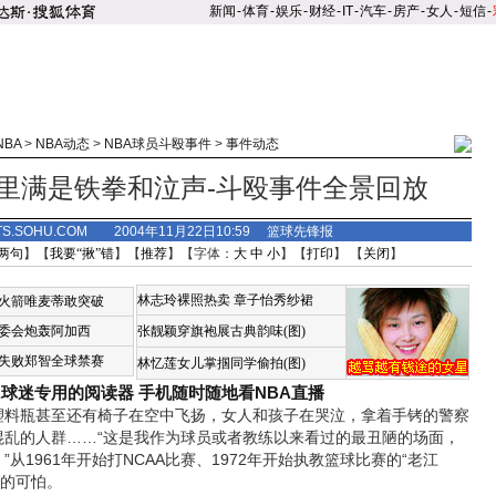
新闻
-
体育
-
娱乐
-
财经
-
IT
-
汽车
-
房产
-
女人
-
短信
-
NBA
>
NBA动态
>
NBA球员斗殴事件
>
事件动态
里满是铁拳和泣声-斗殴事件全景回放
TS.SOHU.COM 2004年11月22日10:59 篮球先锋报
两句
】【
我要“揪”错
】【
推荐
】【字体：
大
中
小
】【
打印
】 【
关闭
】
林志玲裸照热卖
章子怡秀纱裙
火箭唯麦蒂敢突破
委会炮轰阿加西
张靓颖穿旗袍展古典韵味(图)
失败郑智全球禁赛
林忆莲女儿掌掴同学偷拍(图)
A球迷专用的阅读器
手机随时随地看NBA直播
瓶甚至还有椅子在空中飞扬，女人和孩子在哭泣，拿着手铐的警察
混乱的人群……“这是我作为球员或者教练以来看过的最丑陋的场面，
从1961年开始打NCAA比赛、1972年开始执教篮球比赛的“老江
赛的可怕。