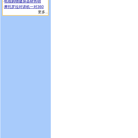
·
电视购物健身器材热销
·
摩托罗拉对讲机一对360
更多...