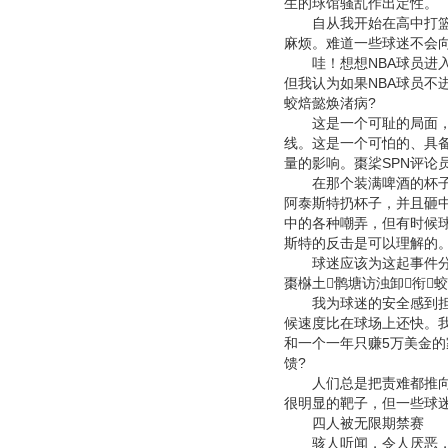
生的球馆骚乱作出定性。
自从我开始在高中打篮球
麻烦。难道一些球迷不会向
哇！想想NBA球员进入
但我认为如果NBA球员不
蛟焙懿焕渚病?
这是一个可耻的局面，没
线。这是一个可怕的、具
量的影响。棗桬SPN评论
在那个装满啤酒的杯子扔
阿泰斯特扔杯子，并且砸
中的各种嘲弄，但有时候
斯特的反击是可以理解的。
球迷应该为这起事件分担
棗椕土鹘塘访浊卸衔蛟
我为球迷的安全感到担心
候速度比在球场上还快。我
和一个一年只赚5万美金
馈?
人们总是把责难都推向阿
很明显的靶子，但一些球迷
四人被无限期禁赛
骇人听闻，令人厌恶，不