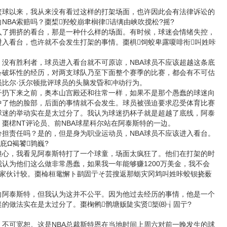
以来，我从来没有看过这样的打架场面，也许因此会有法律诉讼的
NBA索赔吗？棗椞羟蛟崩聿榈律诘缡由峡吹搅松?摇?
了拥挤的看台，那是一种什么样的场面。有时候，球迷会情绪失控，
进入看台，也许就不会发生打架的事情。棗椇饲蛟卑露嗄啡衔叫姓咔
有胜利者，球员进入看台就不可原谅，NBA球员不应该超越这条底
备破坏性的经历，对两支球队乃至下面整个赛季的比赛，都会有不可估
员比尔·沃尔顿批评球员的头脑发昏和冲动行为。
下来之前，奥本山宫殿还和往常一样，如果不是那个愚蠢的球迷向
中了他的脸部，后面的事情就不会发生。球员被强迫要求忍受体育比赛
球迷的举动实在是太过分了。我认为球迷扔杯子就是超越了底线，阿泰
棗桾NT评论员、前NBA球星科尔站在阿泰斯特的一边。
责任吗？是的，但是身为职业运动员，NBA球员不应该进入看台。
庇Ω褐饕鹑巍?
，我看见阿泰斯特打了一个球童，场面太疯狂了。他们在打架的时
认为他们这么做非常愚蠢，如果我一年能够赚1200万美金，我不会
的家伙计较。棗椧桓鼋懈ト鹚固亍そ芸搜返那蛎灾冈鸩叫姓咔蛟钡挠薮
泰斯特，但我认为这并不公平。因为他过去经历的事情，他是一个
的做法实在是太过分了。棗椈鸺鹘塘贩陡实贤榘⑻┧固亍?
可宽恕。这是NBA总裁斯特恩在当地时间上周六对前一晚发生的球