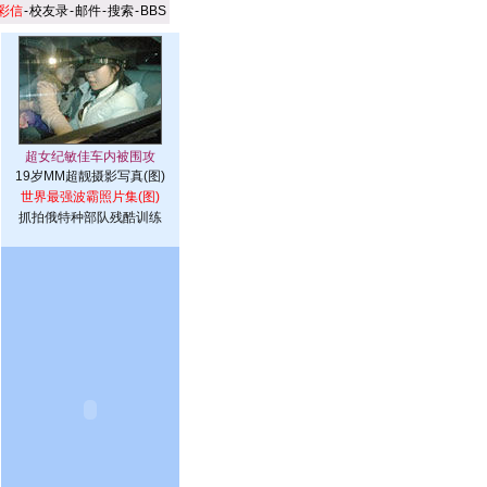
彩信
-
校友录
-
邮件
-
搜索
-
BBS
19岁MM超靓摄影写真(图)
世界最强波霸照片集(图)
抓拍俄特种部队残酷训练