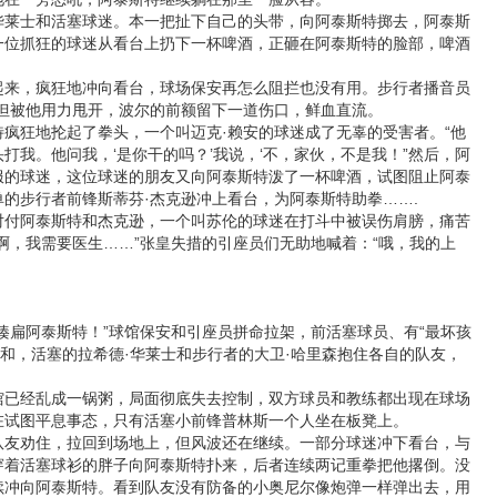
士和活塞球迷。本一把扯下自己的头带，向阿泰斯特掷去，阿泰斯
一位抓狂的球迷从看台上扔下一杯啤酒，正砸在阿泰斯特的脸部，啤酒
，疯狂地冲向看台，球场保安再怎么阻拦也没有用。步行者播音员
，但被他用力甩开，波尔的前额留下一道伤口，鲜血直流。
狂地抡起了拳头，一个叫迈克·赖安的球迷成了无辜的受害者。“他
打我。他问我，‘是你干的吗？’我说，‘不，家伙，不是我！”然后，阿
服的球迷，这位球迷的朋友又向阿泰斯特泼了一杯啤酒，试图阻止阿泰
的步行者前锋斯蒂芬·杰克逊冲上看台，为阿泰斯特助拳…….
阿泰斯特和杰克逊，一个叫苏伦的球迷在打斗中被误伤肩膀，痛苦
啊，我需要医生……”张皇失措的引座员们无助地喊着：“哦，我的上
扁阿泰斯特！”球馆保安和引座员拼命拉架，前活塞球员、有“最坏孩
劝和，活塞的拉希德·华莱士和步行者的大卫·哈里森抱住各自的队友，
。
经乱成一锅粥，局面彻底失去控制，双方球员和教练都出现在球场
在试图平息事态，只有活塞小前锋普林斯一个人坐在板凳上。
劝住，拉回到场地上，但风波还在继续。一部分球迷冲下看台，与
穿着活塞球衫的胖子向阿泰斯特扑来，后者连续两记重拳把他撂倒。没
续冲向阿泰斯特。看到队友没有防备的小奥尼尔像炮弹一样弹出去，用