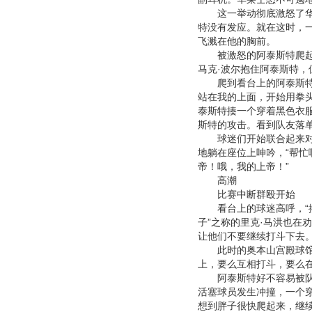
这一举动彻底激怒了华莱
特没有发应。就在这时，
飞溅在他的胸前。
被激怒的阿泰斯特爬起来
马克·波尔抱住阿泰斯特
爬到看台上的阿泰斯特疯
站在我的上面，开始用拳头
泰斯特揍一个穿着黑色衣
斯特的攻击。看到队友落单
球迷们开始联合起来对付
地躺在座位上呻吟，“帮忙
帝！哦，我的上帝！”
高潮
比赛中断群殴开始
看台上的球迷高呼，“揍
子”之称的里克·马洪也在
让他们不要继续打斗下去
此时的奥本山宫殿球馆已
上，要么互相打斗，要么
阿泰斯特好不容易被队友
活塞球员发生冲撞，一个
想到胖子很快爬起来，继