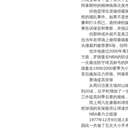
阿泰斯特的精神病再次发
但他篮球生涯做得最疯狂
然的骚乱事件。如果不是
搡和打斗而已。底特律的
事告诉保安和警察，并指
但那样或许就不是真正的
虫当年在球场上做得最疯
头撞裁判被禁赛6场，但
也许他接过2000年离
方面，罗德曼在NBA的职
一次最佳防守球员称号的
德曼在1999/2000赛
背后施加压力所致。阿泰
赛场提高安保
从周日活塞主场对山猫的
到20名，比平时增加了一
工作提高到季后赛的规格，
而上周六在康塞科球馆举
然加强的安保能否让球迷
NBA暴力之链接
1977年12月9日湖人
因此一共做了五次大小手术