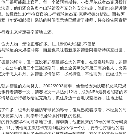
们很可能惹上官司。每一个被阿泰斯特、小奥尼尔或者杰克逊殴打
上法庭，他们还会告奥本山球馆没有充分的安全措施，他们也会起诉活
。曾经做过10年检察官的步行者球迷杰克·克劳福德分析说。而被阿
接受《华盛顿邮报》采访的时候表示他已经请了律师，将会控告阿泰斯
行者未来肯定要辛苦地去还。
人物，无论正邪好坏。11.18NBA大骚乱不仅是
与球迷的大规模冲突，而且也意味着新版罗德曼阿泰斯特横空出世，
位。
曼的绰号，但一直没有罗德曼那么大的声名。在最巅峰时期，罗德
一，在公牛的第二个三连冠期间，他是全美曝光率第二高的名人，比美
仅次于飞人乔丹。罗德曼尽情使坏，尽兴搞怪，率性而为，已经成为一
德曼的方向努力。2002/2003赛季，他曾经因为技犯和恶意犯规
被步行者禁赛一次，禁赛场次一共达到12场，成为NBA最臭名昭著的坏
事情是在步行者败给尼克斯后，抓住身边一台电视监控器，往地上猛
许多，也拿到最佳防守球员的称号，但尾巴藏着掖着，不经意的时
部决赛第六场，阿泰斯特居然误掉球队的包机。
行为变得不同寻常地古怪。赛季前，他把原来的23号的球衣号码换
号。11月初他向主教练卡莱斯利提出休假一个月，要专心打理他的唱
之大稽的请求遭到了全美媒体和球迷的一致嘲笑，有的舆论甚至批评说