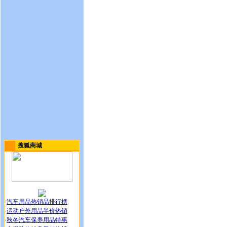
搜狐商城
·
汽车用品热销品排行榜
·
运动户外用品半价热销
·
秋冬汽车保养用品特惠