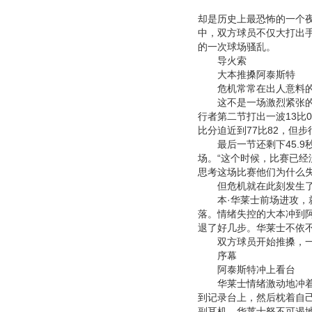
却是历史上最恐怖的一个夜
中，双方球员不仅大打出手
的一次球场骚乱。
导火索
大本推搡阿泰斯特
危机常常在出人意料的
这不是一场激烈紧张的比
行者第二节打出一波13比
比分迫近到77比82，但
最后一节还剩下45.9秒
场。“这个时候，比赛已经
思考这场比赛他们为什么
但危机就在此刻发生
本·华莱士前场进攻，就
落。情绪失控的大本冲到
退了好几步。华莱士不依
双方球员开始推搡，一
序幕
阿泰斯特冲上看台
华莱士情绪激动地冲着阿
到记录台上，然后枕着自
副耳机。华莱士怒不可遏