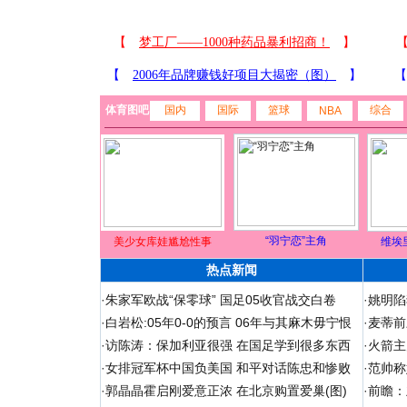
体育图吧
国内
国际
篮球
综合
NBA
“羽宁恋”主角
美少女库娃尴尬性事
维埃
热点新闻
·
朱家军欧战“保零球” 国足05收官战交白卷
·
姚明陷
·
白岩松:05年0-0的预言 06年与其麻木毋宁恨
·
麦蒂前
·
访陈涛：保加利亚很强 在国足学到很多东西
·
火箭主
·
女排冠军杯中国负美国 和平对话陈忠和惨败
·
范帅称
·
郭晶晶霍启刚爱意正浓 在北京购置爱巢(图)
·
前瞻：