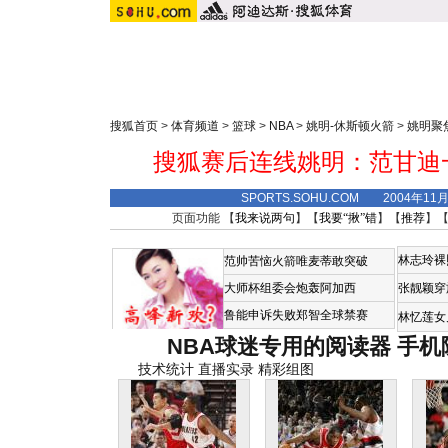
搜狐首页
>
体育频道
>
篮球
>
NBA
>
姚明-休斯顿火箭
>
姚明聚
搜狐赛后连线姚明：范甘迪
SPORTS.SOHU.COM 2004年11
页面功能 【
我来说两句
】【
我要“揪”错
】【
推荐
】
林志玲裸
范帅苦恼火箭唯麦蒂敢突破
大师杯组委会炮轰阿加西
张靓颖穿
鲁能申诉失败郑智全球禁赛
林忆莲女
NBA球迷专用的阅读器
手机
技术统计
直播实录
精彩组图