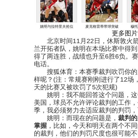
姚明与拉特里夫抢位
麦克格雷蒂带球突破
穆托
更多图片
北京时间11月22日，休斯敦火箭队
兰开拓者队，姚明在本场比赛中得到
得了两连胜，战绩也升至6胜6负。
电话。
搜狐体育：本赛季裁判吹罚你的
样呢？(注：常规赛刚刚进行了12场
天的比赛又被吹罚了5次犯规)
姚明：我不能回答这个问题，这
美国，球员不允许评论裁判的工作，
季，我必须努力去适应裁判的判罚，
姚明：而现在的问题是，
裁判的
掌握
，比如，今天和明天在两个不同
的裁判，他们的判罚尺度也很可能不