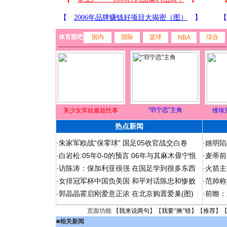
体育图吧
国内
国际
篮球
综合
NBA
“羽宁恋”主角
美少女库娃尴尬性事
维埃
热点新闻
·
朱家军欧战“保零球” 国足05收官战交白卷
·
姚明陷
·
白岩松:05年0-0的预言 06年与其麻木毋宁恨
·
麦蒂前
·
访陈涛：保加利亚很强 在国足学到很多东西
·
火箭主
·
女排冠军杯中国负美国 和平对话陈忠和惨败
·
范帅称
·
郭晶晶霍启刚爱意正浓 在北京购置爱巢(图)
·
前瞻：
页面功能 【
我来说两句
】【
我要“揪”错
】【
推荐
】
■
相关新闻