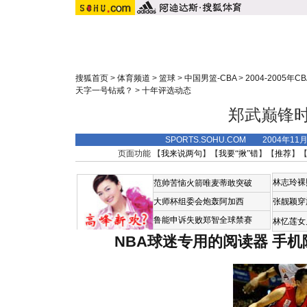
搜狐首页
>
体育频道
>
篮球
>
中国男篮-CBA
>
2004-2005年C
天字一号钻戒？
>
十年评选动态
郑武巅锋
SPORTS.SOHU.COM 2004年11
页面功能 【
我来说两句
】【
我要“揪”错
】【
推荐
】
林志玲裸
范帅苦恼火箭唯麦蒂敢突破
大师杯组委会炮轰阿加西
张靓颖穿
鲁能申诉失败郑智全球禁赛
林忆莲女
NBA球迷专用的阅读器
手机