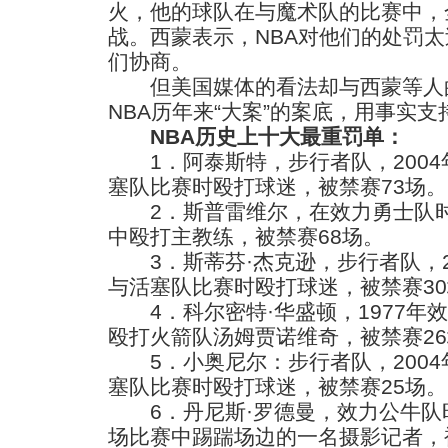
火，他的球队在与魔术队的比赛中，
战。西蒙表示，NBA对他们的处罚
们协商。
但美国媒体的看法却与西蒙等人
NBA历年来“大案”的案底，用事实
NBA历史上十大最重罚单：
1．阿泰斯特，步行者队，2004年
塞队比赛时殴打球迷，被禁赛73场。
2．斯普雷维尔，在效力勇士队时，1
中殴打主教练，被禁赛68场。
3．斯蒂芬·杰克逊，步行者队，20
与活塞队比赛时殴打球迷，被禁赛3
4．科尔密特·华盛顿，1977年
殴打火箭队汤姆贾诺维奇，被禁赛2
5．小奥尼尔：步行者队，2004年
塞队比赛时殴打球迷，被禁赛25场。
6．丹尼斯·罗德曼，效力公牛队时，
场比赛中踢踹场边的一名摄影记者，