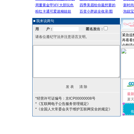
■ 我来说两句
用 户：
匿名发出：
请各位遵纪守法并注意语言文明。
最
*经营许可证编号：京ICP00000008号
夏
*《互联网电子公告服务管理规定》
*《全国人大常委会关于维护互联网安全的规定》