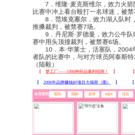
7．维隆·麦克斯维尔，效力火箭队时
比赛中冲上看台殴打一名球迷，被禁
8．
范埃克塞尔
，效力湖人队时，
推搡裁判，被禁赛7场。
9．丹尼斯·罗德曼，效力公牛队时，
赛中用头顶撞裁判，被禁赛6场。
10．本·华莱士，活塞队，2004
者队的比赛中，与对方球员阿泰斯特
（陆毅）
体育图吧
国内
国际
篮球
综合
NBA