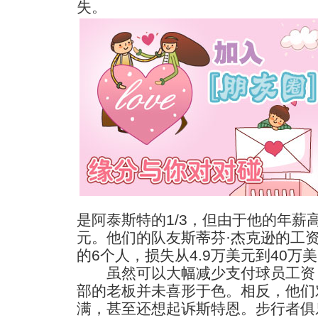
失。
是阿泰斯特的1/3，但由于他的年薪高
元。他们的队友斯蒂芬·杰克逊的工资
的6个人，损失从4.9万美元到40万
虽然可以大幅减少支付球员工资，
部的老板并未喜形于色。相反，他们
满，甚至还想起诉斯特恩。步行者俱